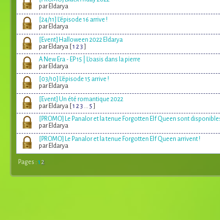
par Eldarya
[24/11] L’épisode 16 arrive !
par Eldarya
[Event] Halloween 2022 Eldarya
par Eldarya [
1
2
3
]
A New Era - EP 15 | L'oasis dans la pierre
par Eldarya
[03/10] L'épisode 15 arrive !
par Eldarya
[Event] Un été romantique 2022
par Eldarya [
1
2
3
...
5
]
[PROMO] Le Panalor et la tenue Forgotten Elf Queen sont disponibles
par Eldarya
[PROMO] Le Panalor et la tenue Forgotten Elf Queen arrivent !
par Eldarya
Pages :
1
2