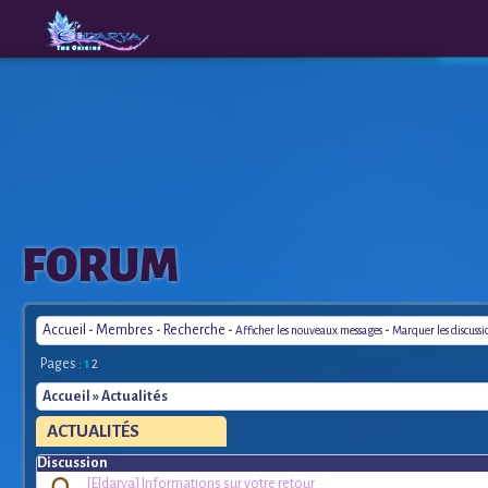
The
A New
FORUM
Origins
Era
Accueil
-
Membres
-
Recherche
-
-
Afficher les nouveaux messages
Marquer les discuss
Pages :
1
2
Accueil
» Actualités
ACTUALITÉS
Discussion
[Eldarya] Informations sur votre retour