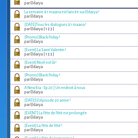
par Eldarya
La semaine à 1 maana est lancée sur Eldarya !
par Eldarya
[DATE]Tous les dialogues à 1 maana !
par Eldarya [
1
2
3
]
[Promo] Black Friday !
par Eldarya
[Event] La Saint Valentin !
par Eldarya [
1
2
3
]
[Event] Noël est là !
par Eldarya
[Promo] Black Friday !
par Eldarya
A New Era - Ep 20 | Un endroit à nous
par Eldarya
[DATES] L’épisode 20 arrive !
par Eldarya
[EVENT] La fête de l’été est prolongée
par Eldarya
[Event] La fête de l'été !
par Eldarya