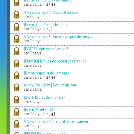
[Event] La fête de la musique !
par Eldarya [
1
2
3
4
]
A New Era - Ep 19 | Au bord du vide
par Eldarya
[Event] Un défi en chocolat !
par Eldarya [
1
2
3
]
A New Era - Ep 18 | Encore un peu de temps
par Eldarya
[DATES] L’épisode 18 arrive !
par Eldarya
[PROMO] Tenues de recharge en folie !
par Eldarya
[Event] Vapeurs de l’amour !
par Eldarya [
1
2
3
4
]
A New Era - Ep 17 | Sœur d’un jour
par Eldarya
[24/11] L’épisode 17 arrive !
par Eldarya
[Event] Noël est là !
par Eldarya [
1
2
3
4
]
A New Era - Ep 16 | Ce qu’il reste à sauver
par Eldarya
[PROMO] Black Friday 2022