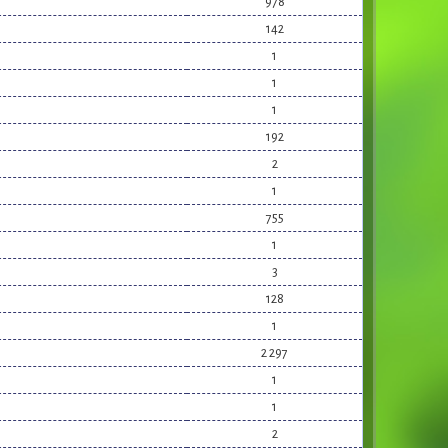
978
142
1
1
1
192
2
1
755
1
3
128
1
2 297
1
1
2