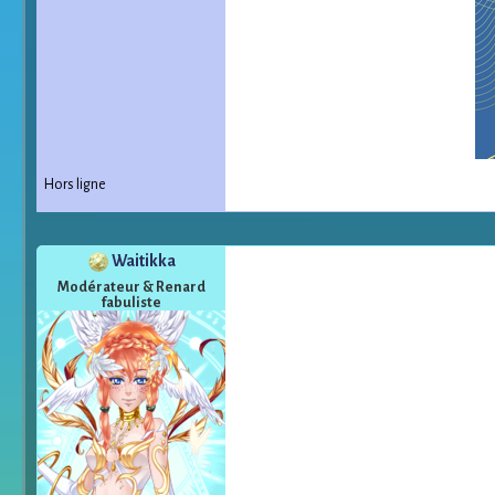
Hors ligne
Waitikka
Modérateur & Renard
fabuliste