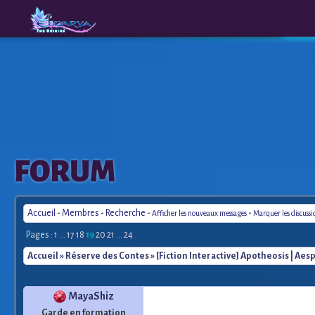
The
A New
FORUM
Origins
Era
Accueil
-
Membres
-
Recherche
-
-
Afficher les nouveaux messages
Marquer les discuss
Pages :
1
...
17
18
19
20
21
...
24
Accueil
»
Réserve des Contes
» [Fiction Interactive] Apotheosis | Ae
MayaShiz
Garde en formation