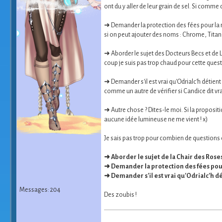
ont du y aller de leur grain de sel. Si comme 
➜ Demander la protection des fées pour la m
si on peut ajouter des noms : Chrome, Titan, 
➜ Aborder le sujet des Docteurs Becs et de Le
coup je suis pas trop chaud pour cette questi
➜ Demander s'il est vrai qu'Odrialc'h détien
comme un autre de vérifier si Candice dit vra
➜ Autre chose ? Dites-le moi. Si la proposit
aucune idée lumineuse ne me vient ! x)
Je sais pas trop pour combien de questions on
➜ Aborder le sujet de la Chair des Rose
➜ Demander la protection des fées pour
➜ Demander s'il est vrai qu'Odrialc'h dé
Messages: 204
Des zoubis !