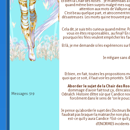
Et bien la Chair des Roses... je m'attendais à
quand même bien surpris malgré mes supposi
attention aux mots de Valkyon au
C'est beau quelque part, et atrocement tris
désastreuses. Les morts qui ne trouvent pas
Cela dit, je suis très curieux quand même.
vous en êtes responsables, au final ! En
pourquoi les fées veulent empêcher les faeli
Et là, je me demande si les expériences sur
Je m'égare sans d
Et bien, en fait, toutes les propositions 
quoi que ce soit, il faut voir les priorités. 
Aborder le sujet de la Chair des Ro
dommage d'avoir fait tout ça, d'encaisse
Messages: 519
Odrialch. Histoire d'être sûr que Candice no
forcément dans le sens de "on le pouca
Je pense qu'aborder le sujet des Docteurs B
faudrait pas braquer la matriarche non plus. D
est-ce qu'il y aura Candice ? Est-ce qu'il
d'ENORMES incidents d