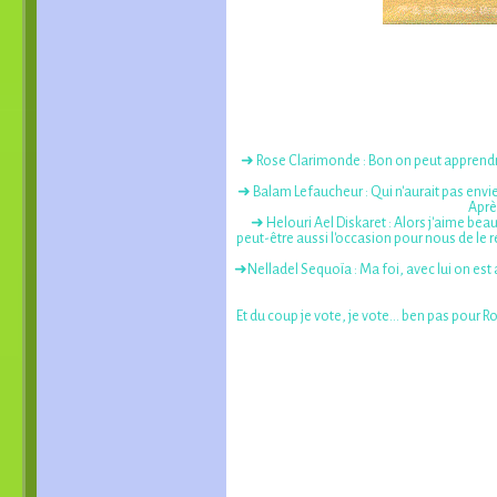
➜ Rose Clarimonde : Bon on peut apprendre 
➜ Balam Lefaucheur : Qui n'aurait pas envie d
Après
➜ Helouri Ael Diskaret : Alors j'aime beau
peut-être aussi l'occasion pour nous de le 
➜Nelladel Sequoïa : Ma foi, avec lui on est
Et du coup je vote, je vote... ben pas pour R