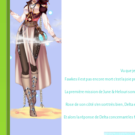
Vu que je
Fawkes il est pas encore mort c'est la joie 
La première mission de June & Helouri sonn
Rose de son côté s'en sort très bien, Delta e
Et alors la réponse de Delta concernant les 