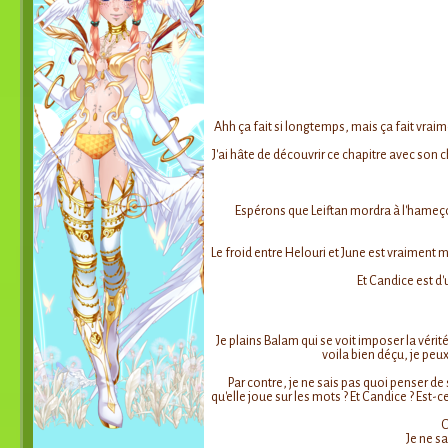
Ahh ça fait si longtemps, mais ça fait vraime
J'ai hâte de découvrir ce chapitre avec son 
Espérons que Leiftan mordra à l'hameçon
Le froid entre Helouri et June est vraiment m
Et Candice est d'
Je plains Balam qui se voit imposer la vérité
voila bien déçu, je peu
Par contre, je ne sais pas quoi penser de
qu'elle joue sur les mots ? Et Candice ? Est-c
O
Je ne sa