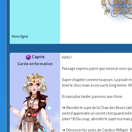
Hors ligne
Caprix
Hello !
Garde en formation
Passage express parce que sinon je sens que j
Super chapitre comme toujours. La poule moui
tenir le choc mais à voir sur le long terme. A
Et sans plus tarder, passons aux choix:
➜ Aborder le sujet de la Chair des Roses (atte
vient d'apprendre un secret c'est quand même p
joker ! X) Du coup, aborder le sujet oui mais
➜ Dénoncer les actes de Candice Milliget : B