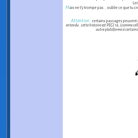
Lei
M
ais ne t’y trompe pas… oublie ce que tu cr
Attention :
certains passages peuvent ch
entendu : cette histoire est PEGI 16, (comme cell
autre plateforme si certains 