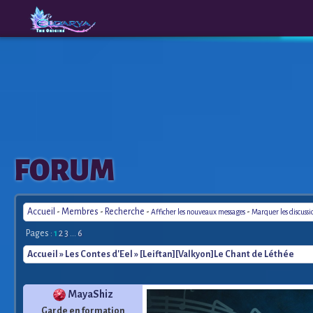
The
A New
FORUM
Origins
Era
Accueil
-
Membres
-
Recherche
-
-
Afficher les nouveaux messages
Marquer les discuss
Pages :
1
2
3
...
6
Accueil
»
Les Contes d'Eel
» [Leiftan][Valkyon]Le Chant de Léthée
MayaShiz
Garde en formation