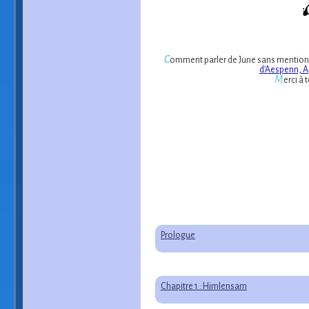
C
omment parler de June sans mentionner le
d’Aespenn, 
M
erci à 
Prologue
Chapitre 1 : Himlensam