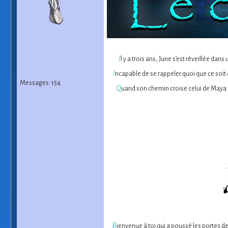
I
l y a trois ans, June s’est réveillée da
I
ncapable de se rappeler quoi que ce soit de
Messages: 154
Q
uand son chemin croise celui de Maya e
B
ienvenue à toi qui a poussé les portes d