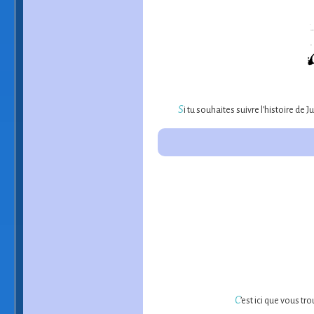
S
i tu souhaites suivre l’histoire de
C
’est ici que vous tr