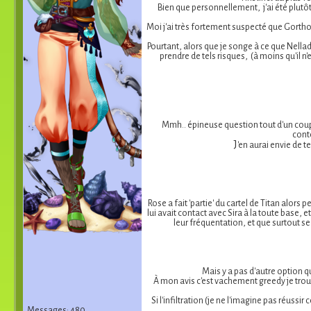
Bien que personnellement, j'ai été plutôt 
Moi j'ai très fortement suspecté que Gortho
Pourtant, alors que je songe à ce que Nellad
prendre de tels risques, (à moins qu'il n
Mmh.. épineuse question tout d'un coup c
conte
J
'en aurai envie de 
Rose a fait 'partie' du cartel de Titan alors
lui avait contact avec Sira à la toute base, 
leur fréquentation, et que surtout se 
Mais y a pas d'autre option qu
À mon avis c'est vachement greedy je trouve.
Si l'infiltration (je ne l'imagine pas réuss
Messages: 480