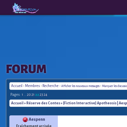
The
A New
FORUM
Origins
Era
Accueil
-
Membres
-
Recherche
-
-
Afficher les nouveaux messages
Marquer les discuss
Pages :
1
...
20
21
22
23
24
Accueil
»
Réserve des Contes
» [Fiction Interactive] Apotheosis | Ae
Aespenn
Fraîchement arrivée