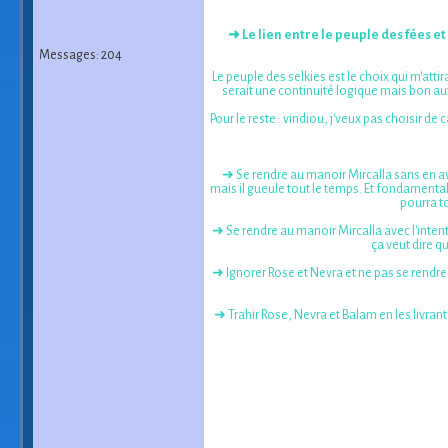
➜ Le lien entre le peuple des fées et 
Messages: 204
Le peuple des selkies est le choix qui m'att
serait une continuité logique mais bon auta
Pour le reste : vindiou, j'veux pas choisir de
➜ Se rendre au manoir Mircalla sans en ave
mais il gueule tout le temps. Et fondamental
pourra to
➜ Se rendre au manoir Mircalla avec l'intent
ça veut dire qu
➜ Ignorer Rose et Nevra et ne pas se rendre 
➜ Trahir Rose, Nevra et Balam en les livrant