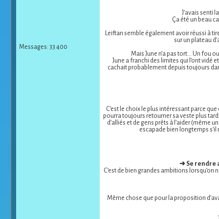
J’avais senti 
Ça été un beau ca
Leiftan semble également avoir réussi à tire
sur un plateau d’a
Messages: 33 400
Mais June n’a pas tort… Un fou ou u
June a franchi des limites qui l’ont vidé
cachait probablement depuis toujours dans 
C’est le choix le plus intéressant parce que
pourra toujours retourner sa veste plus tard 
d’alliés et de gens prêts à l’aider (même u
escapade bien longtemps s’il ne
➜ Se rendre a
C’est de bien grandes ambitions lorsqu’on ne
Même chose que pour la proposition d’avan