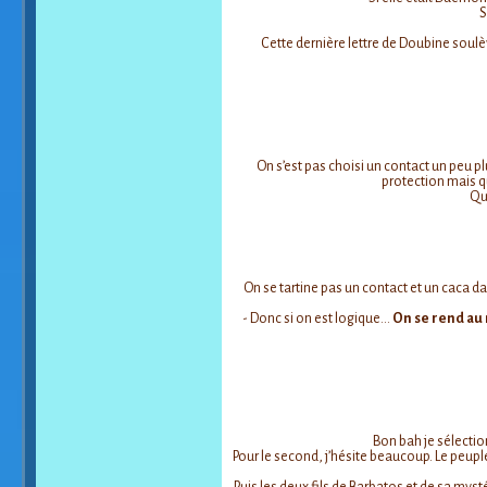
S
Cette dernière lettre de Doubine soulè
On s’est pas choisi un contact un peu p
protection mais qu
Qua
On se tartine pas un contact et un caca dan
- Donc si on est logique…
On se rend au 
Bon bah je sélectio
Pour le second, j’hésite beaucoup. Le peupl