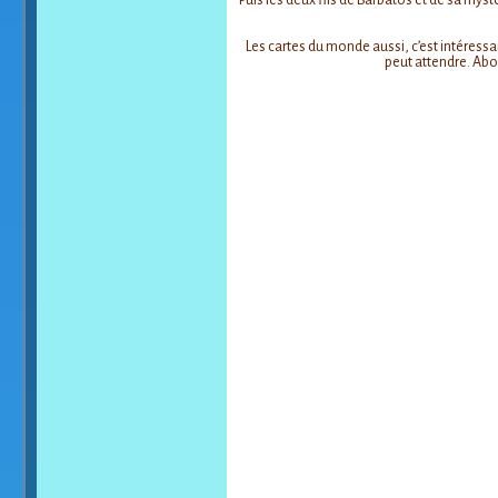
Puis les deux fils de Barbatos et de sa mys
Les cartes du monde aussi, c’est intéressan
peut attendre. Abo