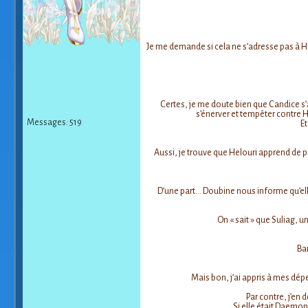
Je me demande si cela ne s’adresse pas à Helo
Certes, je me doute bien que Candice s’a
s’énerver et tempêter contre H
Messages: 519
Et
Aussi, je trouve que Helouri apprend de pl
D’une part… Doubine nous informe qu’elle
On « sait » que Suliag, u
Bar
Mais bon, j’ai appris à mes dépen
Par contre, j’en 
Si elle était Daemo