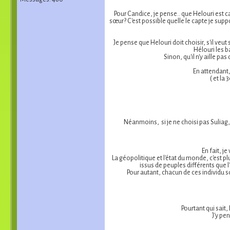
Pour Candice, je pense.. que Helouri est c
sœur? C'est possible quelle le capte je suppo
Je pense que Helouri doit choisir, s'il veut
Hélouri les b
Sinon, qu'il n'y aille p
En attendant,
( et la
Néanmoins, si je ne choisi pas Suliag,
En fait, j
La géopolitique et l'état du monde, c'est pl
issus de peuples différents que l'
Pour autant, chacun de ces individu s
Pourtant qui sait,
J'y pe