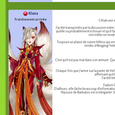
Klana
Fraîchement arrivée
C’était une
J’ai été transportée par la discussion entre J
qu’elle va probablement échouer et qu’il fau
s’en mêler ne rendra
Toujours un plaisir de suivre Hélios qui 
rendre à Ningjing? Int
C’est qu’il est pas mal dans son armure. Que
Chaque fois que j’arrive sur la partie de He
affirmant qu'el
J’ai été t
J’adore 
D’ailleurs, elle lâche beaucoup d’information
l’épouse de Barbatos est si intrigante. 