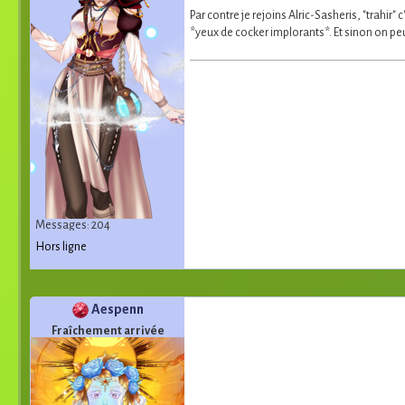
Par contre je rejoins Alric-Sasheris, "trahir"
*yeux de cocker implorants*. Et sinon on peut
Messages: 204
Hors ligne
Aespenn
Fraîchement arrivée