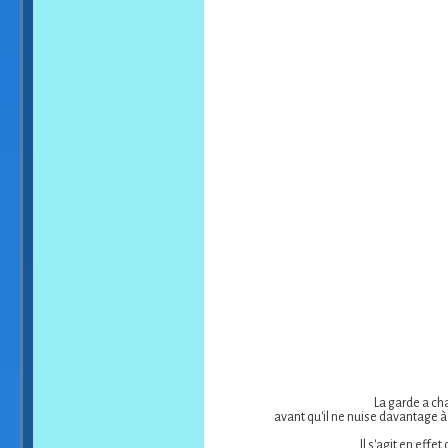
La garde a c
avant qu'il ne nuise davantage à 
Il s'agit en eff