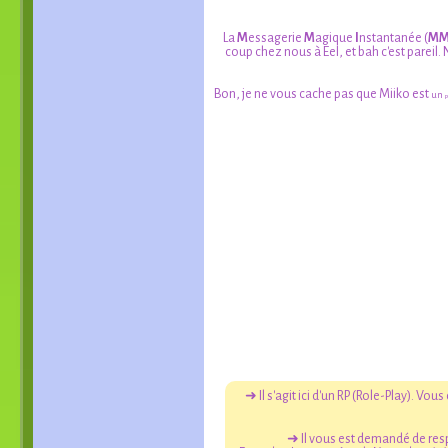
La
M
essagerie
M
agique
I
nstantanée (
MM
coup chez nous à Eel, et bah c'est parei
Bon, je ne vous cache pas que Miiko est
un
p
➜ Il s'agit ici d'un RP (Role-Play). V
➜ Il vous est demandé de resp