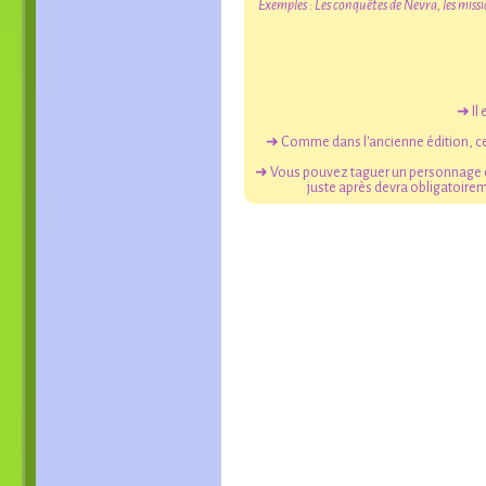
Exemples : Les conquêtes de Nevra, les miss
➜ Il 
➜ Comme dans l'ancienne édition, ce n
➜ Vous pouvez taguer un personnage en
juste après devra obligatoirem