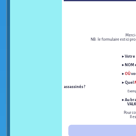
Merci 
NB : le formulaire est ici 
________________________________
▸
Votre
________________________________
▸
NOM e
________________________________
▸
OÙ
vo
________________________________
▸
Quel
assassinés ?
___________________________________
Exempl
________________________________
▸
Au br
___________________________________
VALK
Pour co
Il 