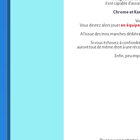
il est capable d’assa
Chrome et Kare
Vo
Vous devrez alors jouer
en équipe
A l’issue des trois manches dédiées
Si vous échouez à confondre 
auront tout de même droit à une récomp
Enfin, peu impo