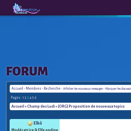
The
A New
FORUM
Origins
Era
Accueil
-
Membres
-
Recherche
-
-
Afficher les nouveaux messages
Marquer les discuss
Pages :
1
2
3
4
5
6
Accueil
»
Champ des Ludi
» [ORG] Proposition de nouveaux topics
Elkö
Modératrice & Elfe ondine