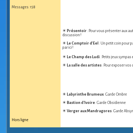
Messages: 158
☀
Présentoir
: Pour vous présenter aux aut
discussion !
☀
Le Comptoir d'Eel
: Un petit coin pour 
par ici !
☀
Le Champ des Ludi
: Petits jeux sympas
☀
La salle des artistes
: Pour exposer vos 
☀
Labyrinthe Brumeux
: Garde Ombre
☀
Bastion d'Ivoire
: Garde Obsidienne
☀
Verger aux Mandragores
: Garde Absy
Hors ligne