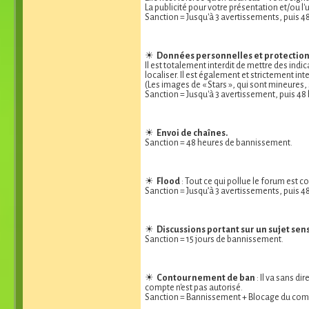
La publicité pour votre présentation et/ou l
Sanction = Jusqu'à 3 avertissements, puis 
☀
Données personnelles et protection
Il est totalement interdit de mettre des ind
localiser. Il est également et strictement i
(Les images de « Stars », qui sont mineures,
Sanction = Jusqu'à 3 avertissement, puis 4
☀
Envoi de chaînes.
Sanction = 48 heures de bannissement.
☀
Flood
: Tout ce qui pollue le forum est
Sanction = Jusqu’à 3 avertissements, puis 
☀
Discussions portant sur un sujet sen
Sanction = 15 jours de bannissement.
☀
Contournement de ban
: Il va sans d
compte n'est pas autorisé.
Sanction = Bannissement + Blocage du comp