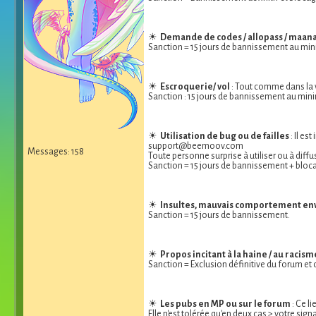
☀
Demande de codes / allopass / maana 
Sanction = 15 jours de bannissement au mi
☀
Escroquerie/ vol
: Tout comme dans la v
Sanction : 15 jours de bannissement au min
☀
Utilisation de bug ou de failles
: Il es
support@beemoov.com
Messages: 158
Toute personne surprise à utiliser ou à diff
Sanction = 15 jours de bannissement + bloc
☀
Insultes, mauvais comportement enve
Sanction = 15 jours de bannissement.
☀
Propos incitant à la haine / au racis
Sanction = Exclusion définitive du forum et
☀
Les pubs en MP ou sur le forum
: Ce li
Elle n'est tolérée qu'en deux cas > votre signa