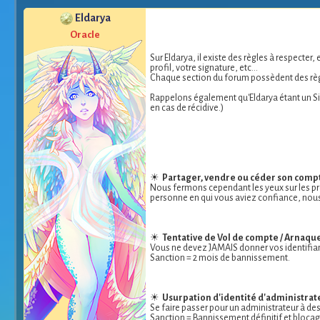
Eldarya
Oracle
Sur Eldarya, il existe des règles à respecter
profil, votre signature, etc...
Chaque section du forum possèdent des règle
Rappelons également qu'Eldarya étant un Sit
en cas de récidive.)
☀
Partager, vendre ou céder son comp
Nous fermons cependant les yeux sur les prê
personne en qui vous aviez confiance, nous n
☀
Tentative de Vol de compte / Arnaqu
Vous ne devez JAMAIS donner vos identifiant
Sanction = 2 mois de bannissement.
☀
Usurpation d'identité d'administrat
Se faire passer pour un administrateur à de
Sanction = Bannissement définitif et bloca