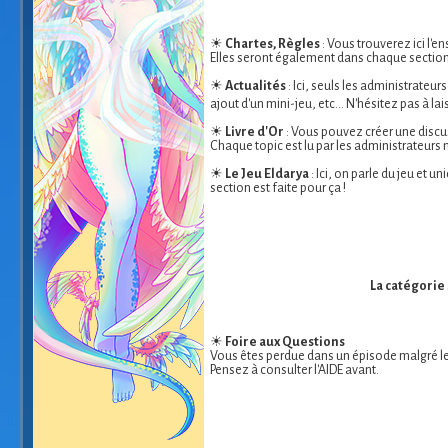
☀
Chartes, Règles
: Vous trouverez ici l'e
Elles seront également dans chaque section
☀
Actualités
: Ici, seuls les administrateur
ajout d'un mini-jeu, etc... N'hésitez pas à 
☀
Livre d'Or
: Vous pouvez créer une discussi
Chaque topic est lu par les administrateurs 
☀
Le Jeu Eldarya
: Ici, on parle du jeu et
section est faite pour ça !
La catégorie
☀
Foire aux Questions
Vous êtes perdue dans un épisode malgré les
Pensez à consulter l'AIDE avant.