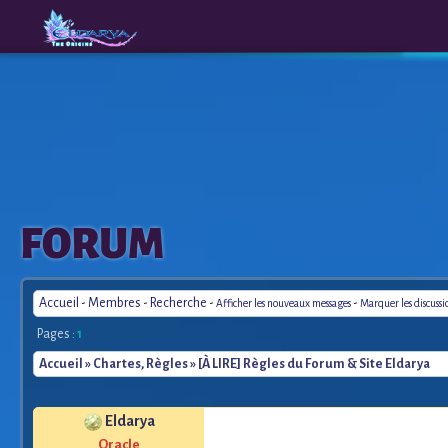
The
A New
FORUM
Origins
Era
Accueil
-
Membres
-
Recherche
-
-
Afficher les nouveaux messages
Marquer les discuss
Pages :
1
Accueil
»
Chartes, Règles
» [À LIRE] Règles du Forum & Site Eldarya
Eldarya
Oracle