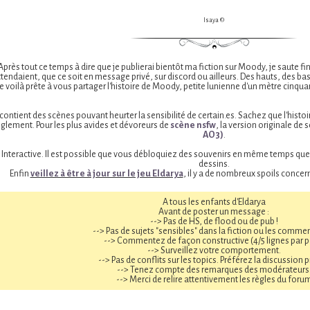
Isaya ©
 Après tout ce temps à dire que je publierai bientôt ma fiction sur Moody, je saute 
tendaient, que ce soit en message privé, sur discord ou ailleurs. Des hauts, des bas
 voilà prête à vous partager l'histoire de Moody, petite lunienne d'un mètre cinqu
ontient des scènes pouvant heurter la sensibilité de certain.es. Sachez que l'histoi
èglement. Pour les plus avides et dévoreurs de
scène nsfw
, la version originale de 
AO3)
.
 Interactive. Il est possible que vous débloquiez des souvenirs en même temps que
dessins.
Enfin
veillez à être à jour sur le jeu Eldarya
, il y a de nombreux spoils concer
À tous les enfants d'Eldarya
Avant de poster un message :
--> Pas de HS, de flood ou de pub !
--> Pas de sujets "sensibles" dans la fiction ou les commen
--> Commentez de façon constructive (4/5 lignes par p
--> Surveillez votre comportement.
--> Pas de conflits sur les topics. Préférez la discussion p
--> Tenez compte des remarques des modérateurs
--> Merci de relire attentivement les règles du foru