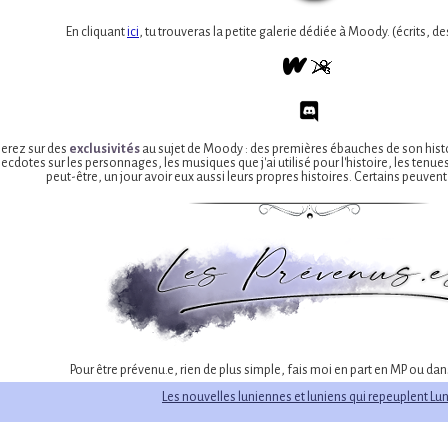
En cliquant
ici
, tu trouveras la petite galerie dédiée à Moody. (écrits, des
berez sur des
exclusivités
au sujet de Moody : des premières ébauches de son histoi
necdotes sur les personnages, les musiques que j'ai utilisé pour l'histoire, les tenu
peut-être, un jour avoir eux aussi leurs propres histoires. Certains peuve
Pour être prévenu.e, rien de plus simple, fais moi en part en MP ou d
Les nouvelles luniennes et luniens qui repeuplent Lu