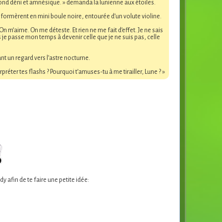
fond déni et amnésique. » demanda la lunienne aux étoiles.
ansformèrent en mini boule noire, entourée d’un volute violine.
On m’aime. On me déteste. Et rien ne me fait d’effet. Je ne sais
ors je passe mon temps à devenir celle que je ne suis pas, celle
nt un regard vers l’astre nocturne.
réter tes flashs ? Pourquoi t’amuses-tu à me tirailler, Lune ? »
y afin de te faire une petite idée: