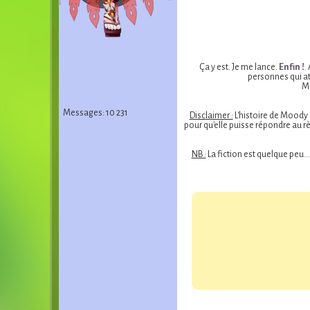
Ça y est. Je me lance.
Enfin !
.
personnes qui at
Me
Messages: 10 231
Disclaimer :
L'histoire de Moody c
pour qu'elle puisse répondre au r
NB :
La fiction est quelque peu…