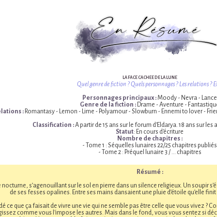
LA FACE CACHEE DE LA LUNE
Quel genre de fiction ? Quels personnages ? Les relations ? E
Personnages principaux :
Moody - Nevra - Lance
Genre de la fiction :
Drame - Aventure - Fantastiqu
lations :
Romantasy - Lemon - Lime - Polyamour - Slowburn - Ennemi to lover - Fri
Classification :
A partir de 15 ans sur le forum d'Eldarya. 18 ans sur les
Statut
: En cours d'écriture
Nombre de chapitres :
- Tome 1 : Séquelles lunaires 22/25 chapitres publiés
- Tome 2 : Préquel lunaire 3 / ... chapitres
Résumé :
e nocturne, s’agenouillant sur le sol en pierre dans un silence religieux. Un soupir 
de ses fesses opalines. Entre ses mains dansaient une pluie d’étoile qu’elle finit
ce que ça faisait de vivre une vie qui ne semble pas être celle que vous vivez ? Comm
gissez comme vous l'impose les autres. Mais dans le fond, vous vous sentez si déca