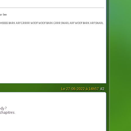
ar bee
SSSSS BARK ARF GRRRR WOOF WOOF BARK GRRR SNARL ARF WOOF BARK ARF SNARL
Le 27-06-2022 à 14h57
#2
ody ?
chapitres.