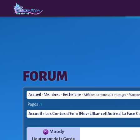
The
A New
FORUM
Origins
Era
Accueil
-
Membres
-
Recherche
-
-
Afficher les nouveaux messages
Marquer 
Pages :
1
Accueil
»
Les Contes d'Eel
» [Nevra][Lance][Autres] La Face C
Moody
Lieutenant de la Garde