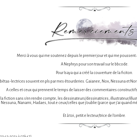
Merci à vous qui me soutenez depuis le premier jour et qui me poussent à 
A Nephrys pour son travail sur le bbcode.
Pour Isaya qui a créé la couverture de la ficiton.
 bêtas-lectrices souvent en pls par mes étourderies. Gaianee, Nox, Nessuna et Nor
A celles et ceux qui prennent le temps de laisser des commentaires constructifs
és la fiction sans s'en rendre compte, les dessinateurs/dessinatrices, illustrateur/il
, Nessuna, Nanami, Hadaes, tout.e ceux/celles que j'oublie (parce que j'ai quan
Et à toi, petit.e lecteur/trice de l'ombre.
 02-12-2023 à 07h47)