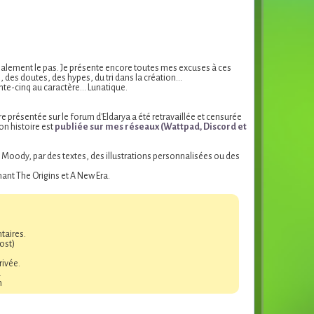
finalement le pas. Je présente encore toutes mes excuses à ces
, des doutes, des hypes, du tri dans la création…
ante-cinq au caractère… Lunatique.
re présentée sur le forum d'Eldarya a été retravaillée et censurée
son histoire est
publiée sur mes réseaux (Wattpad, Discord et
 Moody, par des textes, des illustrations personnalisées ou des
nant The Origins et A New Era.
taires.
ost)
rivée.
.
m