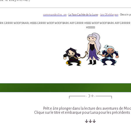
commande d'os : on
•
La Face Cachée de la Lune
•
Les OS eldaryen
• Dessin p
 GRRRR WOOF SNARL HSSSS GRRRR WOOF WOOF BARK ARF GRRRR HSSSS WOOF WOOF BARK ARF GRRRRR H
HSSSSSS
┌───── •☽✧• ─────┐
Prêt.e à te plonger dans la lecture des aventures de Mo
Clique sur le titre et embarque pour Luna pour les précédents 
↓↓↓