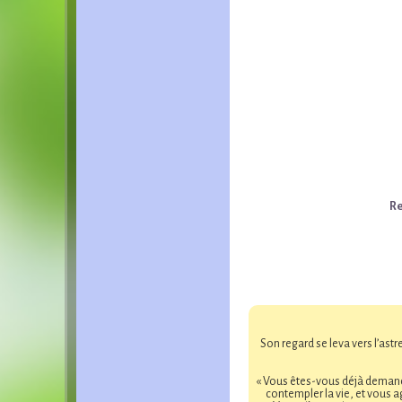
Re
Son regard se leva vers l’astr
« Vous êtes-vous déjà demandé 
contempler la vie, et vous a