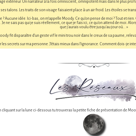
ge extérieur. Un narrateur à la fois omniscient, omnipotent mais dans le plus pro
 ses talons. Les traits de son visage faisaient place à un air froid. Les étoiles se tr
s-je ? Aucune idée. Ici-bas, on m’appelle Moody. Ce qu’on pense de moi ? Tout et rien. 
s. Je ne sais pas qui je suis réellement, ce que je fais ici, ce qu'on attend de moi. Al
que j'aurais voulu être jusqu'au jour où... »
ody fit disparaître d’un geste vif le mini trou noir dans le creux de sa paume, releva
r les secrets sur ma personne. J’étais mieux dans l’ignorance. Comment dois-je interp
n cliquant sur la lune ci-dessous tu trouveras la petite fiche de présentation de Mood