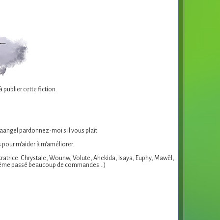
publier cette fiction.
aangel pardonnez-moi s'il vous plaît.
 pour m'aider à m'améliorer.
lustratrice. Chrystale, Wounw, Volute, Ahekida, Isaya, Euphy, Mawël,
d même passé beaucoup de commandes...)