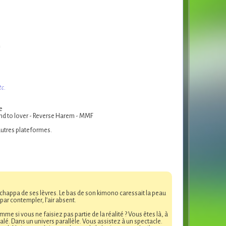
tc.
e
end to lover - Reverse Harem - MMF
 autres plateformes.
s’échappa de ses lèvres. Le bas de son kimono caressait la peau
 par contempler, l’air absent.
e si vous ne faisiez pas partie de la réalité ? Vous êtes là, à
lé. Dans un univers parallèle. Vous assistez à un spectacle.