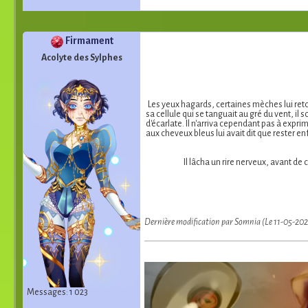
Firmament
Acolyte des Sylphes
Les yeux hagards, certaines mèches lui ret
sa cellule qui se tanguait au gré du vent, il
d'écarlate. Il n'arriva cependant pas à expr
aux cheveux bleus lui avait dit que rester en
Il lâcha un rire nerveux, avant de
Dernière modification par Somnia (Le 11-05-202
Messages: 1 023