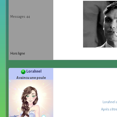
Messages: 44
Hors ligne
Lorahnel
A vaincu une poule
Lorahnel a
Après s'êtr