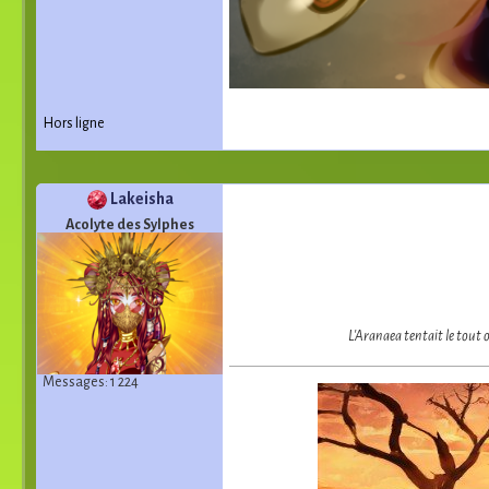
Hors ligne
Lakeisha
Acolyte des Sylphes
L'Aranaea tentait le tout o
Messages: 1 224