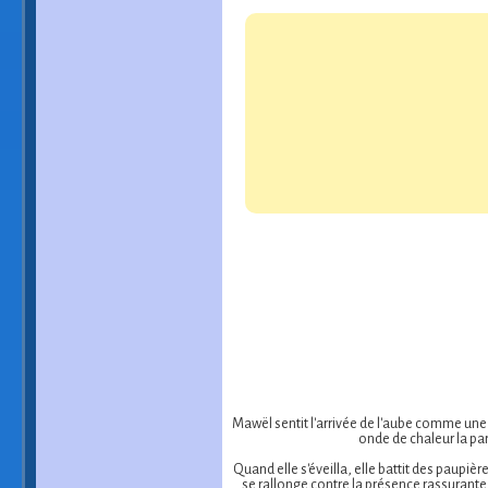
Mawël sentit l'arrivée de l'aube comme une l
onde de chaleur la par
Quand elle s'éveilla, elle battit des paupiè
se rallonge contre la présence rassurante à s