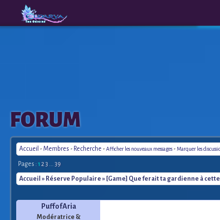
The
A New
FORUM
Origins
Era
Accueil
-
Membres
-
Recherche
-
-
Afficher les nouveaux messages
Marquer les discuss
Pages :
1
2
3
...
39
Accueil
»
Réserve Populaire
» [Game] Que ferait ta gardienne à cette 
PuffofAria
Modératrice &