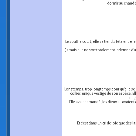
dormir au chaud d
Le souffle court, elle se tient la tête entr
Jamais elle ne sort totalement indemne d'u
Longtemps, trop longtemps pour qu’elle se 
collier, unique vestige de son espèce. El
nage
Elle avait demandé, les dieux lui avaient
Et c’est dans un cri de joie que des 