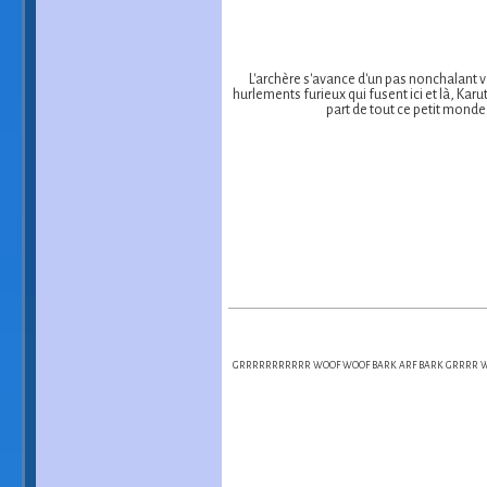
L'archère s'avance d'un pas nonchalant v
hurlements furieux qui fusent ici et là, Karu
part de tout ce petit monde.
GRRRRRRRRRRR WOOF WOOF BARK ARF BARK GRRRR WOO