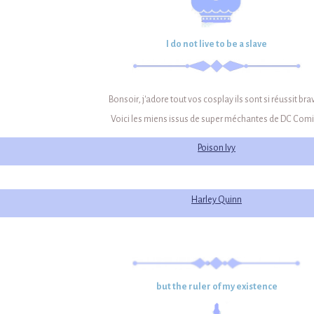
I do not live to be a slave
Bonsoir, j'adore tout vos cosplay ils sont si réussit brav
Voici les miens issus de super méchantes de DC Com
Poison Ivy
Harley Quinn
but the ruler of my existence