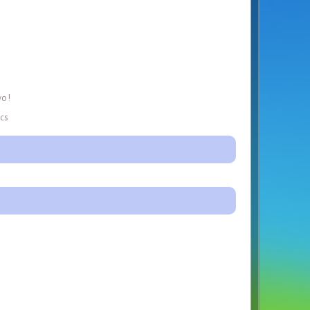
o !
ics