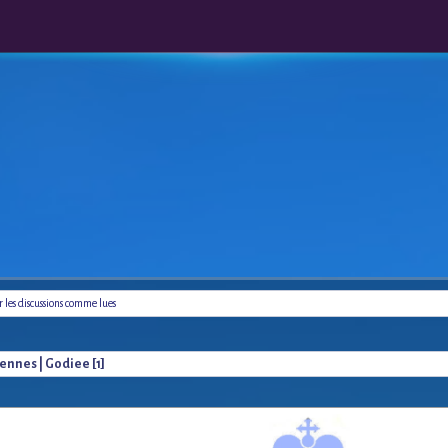
les discussions comme lues
ennes | Godiee [1]