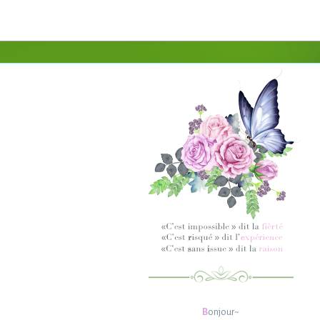
B
onjour~