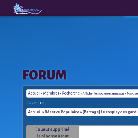
The
A New
FORUM
Origins
Era
Accueil
-
Membres
-
Recherche
-
-
Afficher les nouveaux messages
Marquer 
Pages :
1
2
3
Accueil
»
Réserve Populaire
» [Partage] Le cosplay des gardi
Joueur supprimé
La réponse à tout