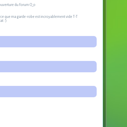
réouverture du forum O_o
parce que ma garde-robe est incroyablement vide T-T
t :')