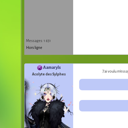
Messages: 1 651
Hors ligne
Aamaryls
J'ai voulu m'ess
Acolyte des Sylphes