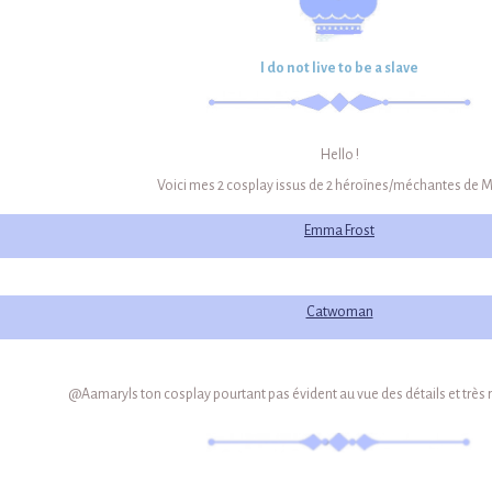
I do not live to be a slave
Hello !
Voici mes 2 cosplay issus de 2 héroïnes/méchantes de M
Emma Frost
Catwoman
@Aamaryls ton cosplay pourtant pas évident au vue des détails et très 