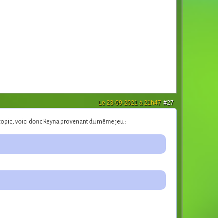
Le 23-09-2021 à 21h47
#27
 topic, voici donc Reyna provenant du même jeu :