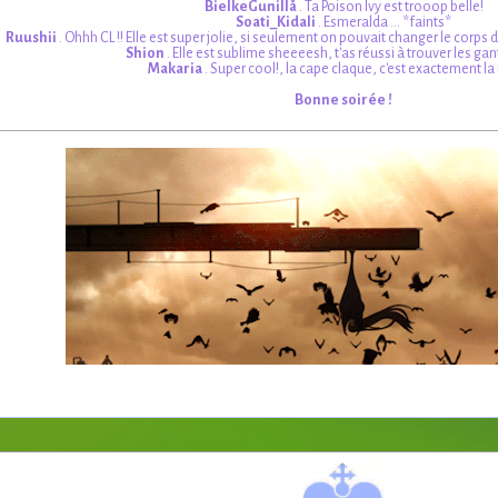
BielkeGunillå
. Ta Poison Ivy est trooop belle!
Soati_Kidali
. Esmeralda ... *faints*
Ruushii
. Ohhh CL !! Elle est super jolie, si seulement on pouvait changer le corp
Shion
. Elle est sublime sheeeesh, t'as réussi à trouver les gan
Makaria
. Super cool!, la cape claque, c'est exactement l
Bonne soirée !