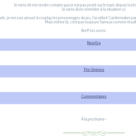
Je viens de me rendre compte que je n'ai pas posté sur le topic depuis la 
Je viens donc remédier à la situation o/
étude, je me suis amusé à cosplay les personnages du jeu. J'ai utilisé Gardiemaker 
Mais même là, c'est pas toujours fameux comme résulta
Bref! Les voicis:
New Era
The Orignins
Commentaires
À la prochaine~