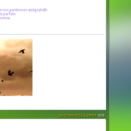
s de nos gardiennes ajskgsqhdjh.
ts parfaits.
a même.
Le 25-09-2021 à 14h54
#28