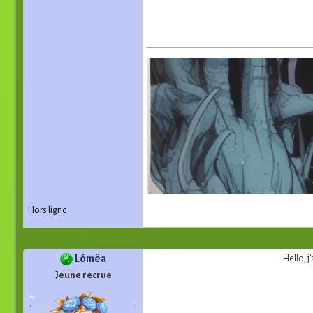
Hors ligne
Lómëa
Hello, j
Jeune recrue