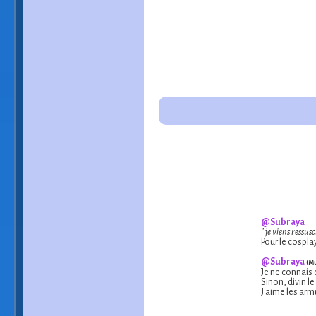
⸻⸻⸻⸻
@Subraya
⸻⸻⸻⸻
" je viens ressusc
⸻⸻⸻⸻
Pour le cospla
⸻⸻⸻⸻
@Subraya
(Mu
⸻⸻⸻⸻
Je ne connais 
⸻⸻⸻⸻
Sinon, divin l
⸻⸻⸻⸻
J'aime les arm