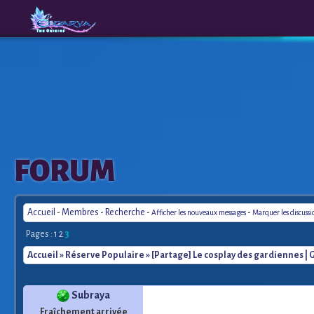
The
A New
FORUM
Origins
Era
Accueil
-
Membres
-
Recherche
-
-
Afficher les nouveaux messages
Marquer les discuss
Pages :
1
2
3
Accueil
»
Réserve Populaire
» [Partage] Le cosplay des gardiennes | 
Subraya
Fraîchement arrivée