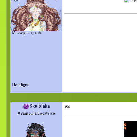
Messages: 15 108
Hors ligne
Skulblaka
356
A vaincu la Cocatrice