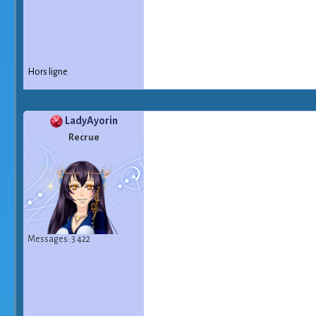
Hors ligne
LadyAyorin
Recrue
Messages: 3 422