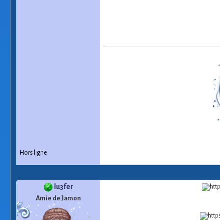
Hors ligne
lu3fer
Amie de Jamon