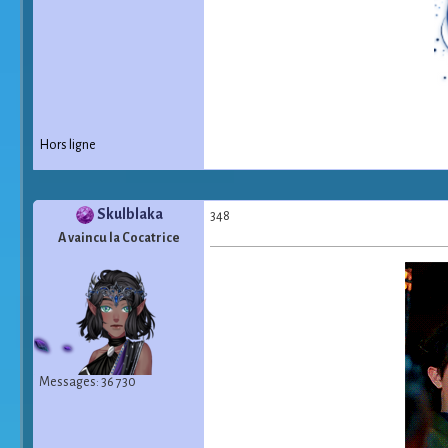
Hors ligne
Skulblaka
348
A vaincu la Cocatrice
Messages: 36 730