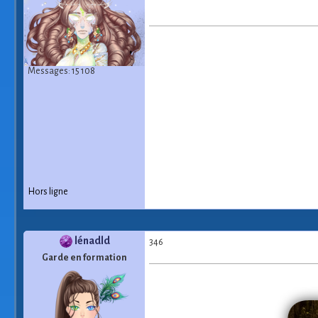
Messages: 15 108
Hors ligne
lénadld
346
Garde en formation