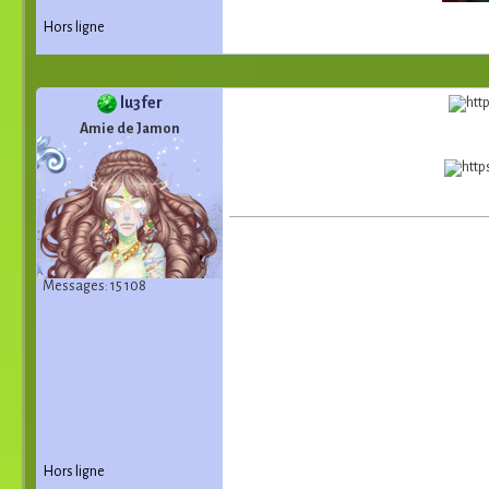
Hors ligne
lu3fer
Amie de Jamon
Messages: 15 108
Hors ligne