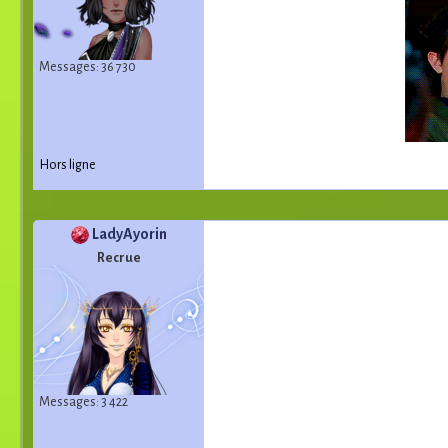
Messages: 36 730
Hors ligne
LadyAyorin
Recrue
Messages: 3 422