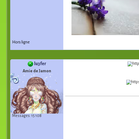
Hors ligne
lu3fer
Amie de Jamon
Messages: 15 108