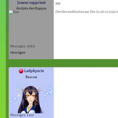
Joueur supprimé
346
Acolyte des Kappas
Dernière modification par Eien (Le 28-10-2022 à
Messages: 18 812
Hors ligne
LadyAyorin
Recrue
Messages: 3 422