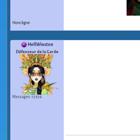
Hors ligne
HellWinston
Défenseur de la Garde
Messages: 13 676