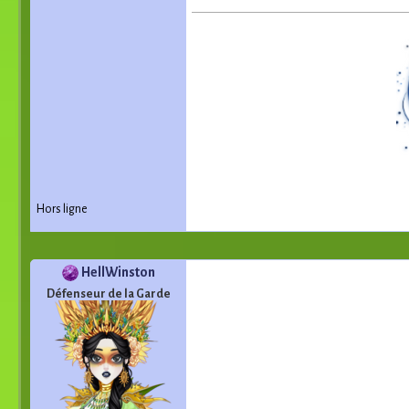
Hors ligne
HellWinston
Défenseur de la Garde