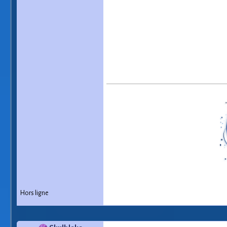
Hors ligne