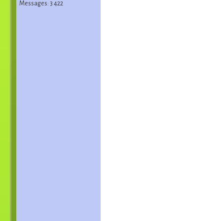
Messages: 3 422