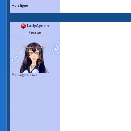
Hors ligne
LadyAyorin
Recrue
Messages: 3 422