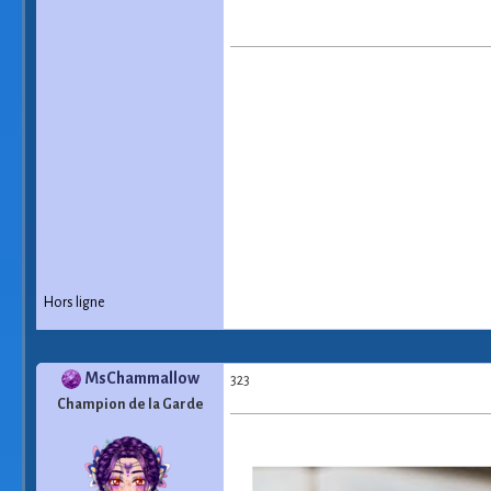
Hors ligne
MsChammallow
323
Champion de la Garde