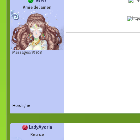
Amie de Jamon
Messages: 15 108
Hors ligne
LadyAyorin
Recrue