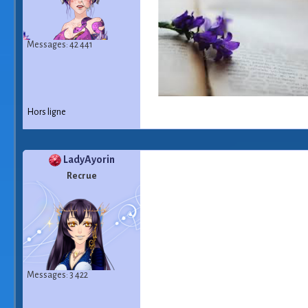
Messages: 42 441
Hors ligne
LadyAyorin
Recrue
Messages: 3 422