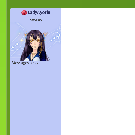
LadyAyorin
Recrue
Messages: 3 422