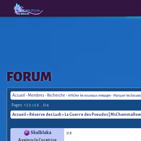
The
A New
FORUM
Origins
Era
Accueil
-
Membres
-
Recherche
-
-
Afficher les nouveaux messages
Marquer les discuss
Pages :
1
2
3
4
5
6
...
514
Accueil
»
Réserve des Ludi
» La Guerre des Pseudos | MsChammallow
Skulblaka
318
A vaincu la Cocatrice