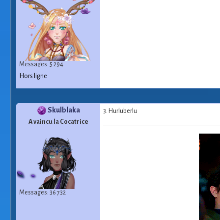
Messages: 5 294
Hors ligne
Skulblaka
3. Hurluberlu
A vaincu la Cocatrice
Messages: 36 732