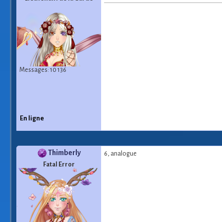
Messages: 10 136
En ligne
Thimberly
6, analogue
Fatal Error