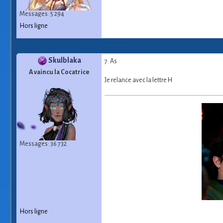
Messages: 5 294
Hors ligne
Skulblaka
7. As
A vaincu la Cocatrice
Je relance avec la lettre H
Messages: 36 732
Hors ligne