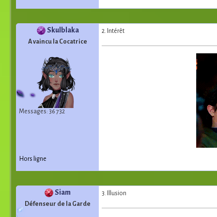
Skulblaka
2. Intérêt
A vaincu la Cocatrice
Messages: 36 732
Hors ligne
Siam
3. Illusion
Défenseur de la Garde