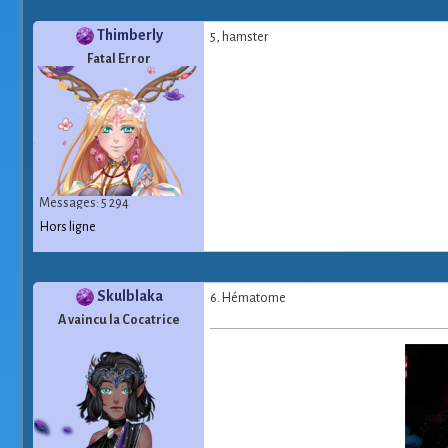
Thimberly
5, hamster
Fatal Error
Messages: 5 294
Hors ligne
Skulblaka
6. Hématome
A vaincu la Cocatrice