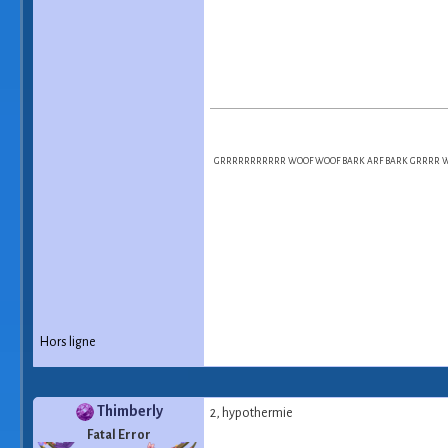
GRRRRRRRRRRR WOOF WOOF BARK ARF BARK GRRRR WOO
Hors ligne
Thimberly
2, hypothermie
Fatal Error