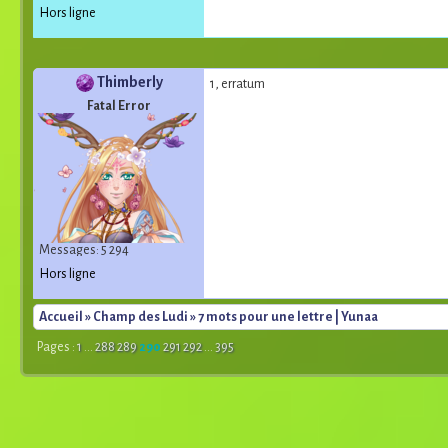
Hors ligne
Thimberly
1, erratum
Fatal Error
Messages: 5 294
Hors ligne
Accueil
»
Champ des Ludi
» 7 mots pour une lettre | Yunaa
Pages :
1
...
288
289
290
291
292
...
395