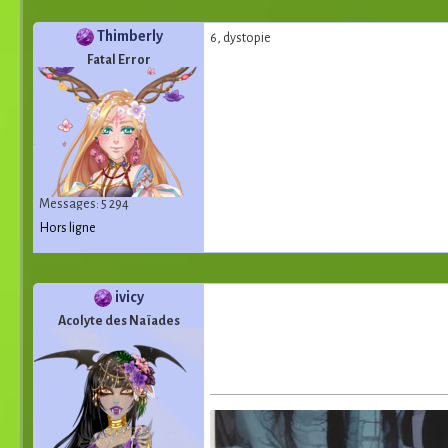
Thimberly
6, dystopie
Fatal Error
Messages: 5 294
Hors ligne
ivicy
Acolyte des Naïades