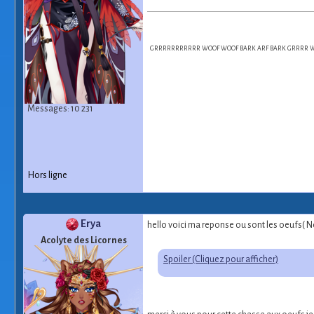
GRRRRRRRRRRR WOOF WOOF BARK ARF BARK GRRRR WOO
Messages: 10 231
Hors ligne
Erya
hello voici ma reponse ou sont les oeufs( Nev
Acolyte des Licornes
Spoiler (Cliquez pour afficher)