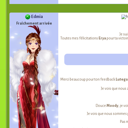
Edmia
Fraîchement arrivée
Je su
Toutes mes félicitations
Erya
pour ta victoi
Merci beaucoup pour ton feedback
Lutega
Je vois que nous 
Douce
Moody
, je v
Je vois que nous sommes p
Pas 