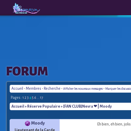
The
A New
FORUM
Origins
Era
Accueil
-
Membres
-
Recherche
-
-
Afficher les nouveaux messages
Marquer les discuss
Pages :
1
2
3
4
5
6
...
17
Accueil
»
Réserve Populaire
» [FAN CLUB]Nevra ❤︎ ⎜Moody
Moody
Eh bien, eh bien, jol
Lieutenant de la Garde