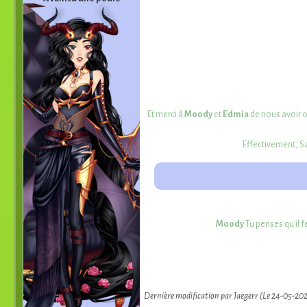
Et merci à
Moody
et
Edmia
de nous avoir o
Effectivement, Sa
Moody
Tu penses qu'il f
Dernière modification par Jaegerr (Le 24-05-202