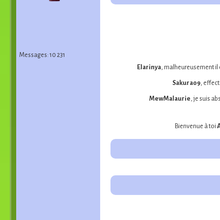
Messages: 10 231
Elarinya
, malheureusement il d
Sakura09
, effec
MewMalaurie
, je suis 
Bienvenue à toi
A