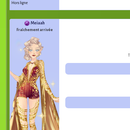
Hors ligne
Meiaah
Fraîchement arrivée
T