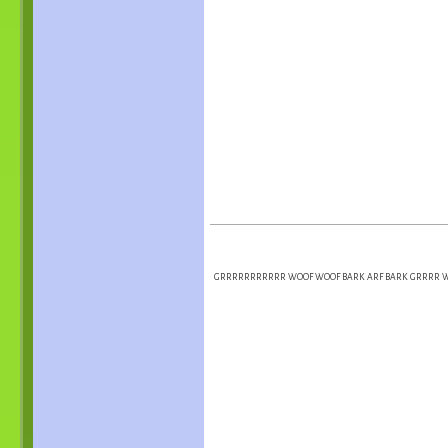
GRRRRRRRRRRR WOOF WOOF BARK ARF BARK GRRRR WOO