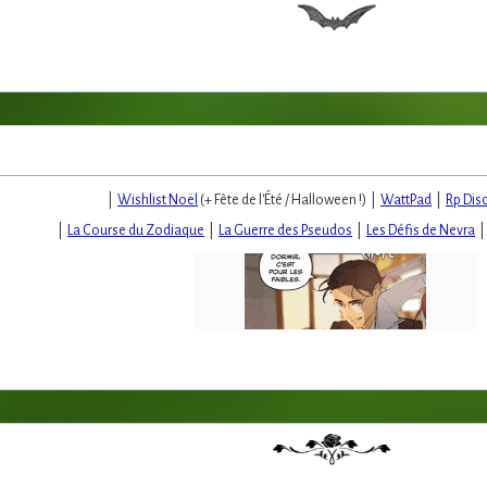
|
Wishlist Noël
(+ Fête de l'Été / Halloween !) |
WattPad
|
Rp Dis
|
La Course du Zodiaque
|
La Guerre des Pseudos
|
Les Défis de Nevra