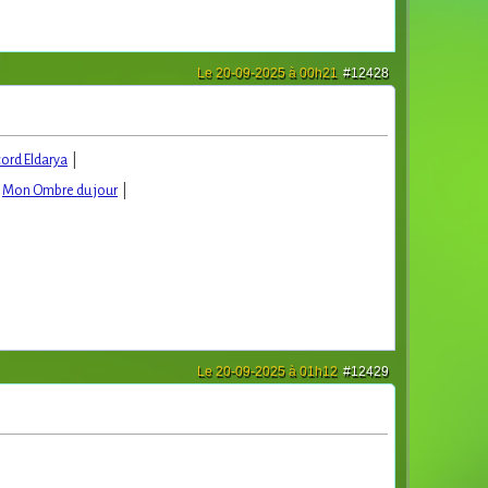
Le 20-09-2025 à 00h21
#12428
cord Eldarya
|
|
Mon Ombre du jour
|
Le 20-09-2025 à 01h12
#12429