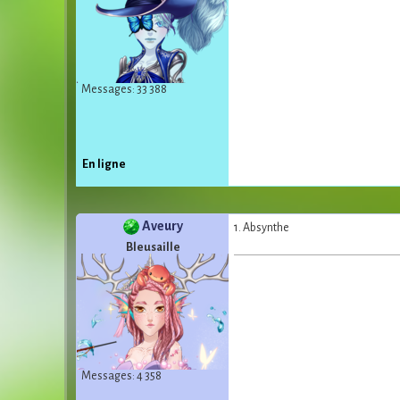
Messages: 33 388
En ligne
Aveury
1. Absynthe
Bleusaille
Messages: 4 358