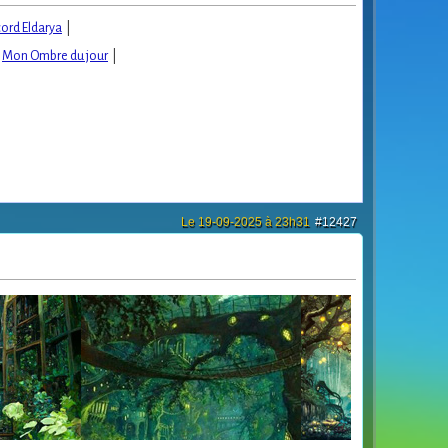
cord Eldarya
|
|
Mon Ombre du jour
|
Le 19-09-2025 à 23h31
#12427