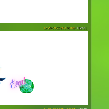
Le 20-09-2025 à 03h06
#12431