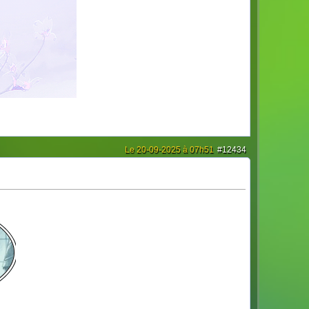
Le 20-09-2025 à 07h51
#12434