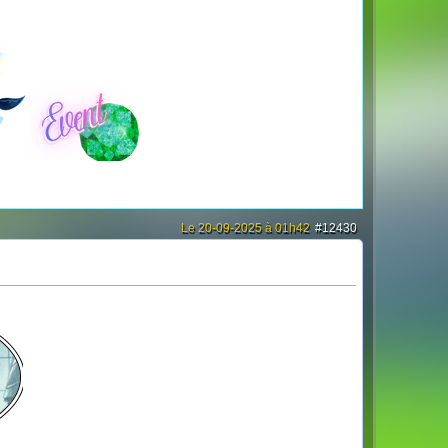
Le 20-09-2025 à 01h42
#12430