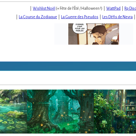
|
Wishlist Noël
(+ Fête de l'Été / Halloween !) |
WattPad
|
Rp Dis
|
La Course du Zodiaque
|
La Guerre des Pseudos
|
Les Défis de Nevra