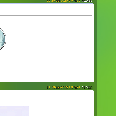
Le 20-09-2025 à 07h21
#12432
Le 20-09-2025 à 07h24
#12433