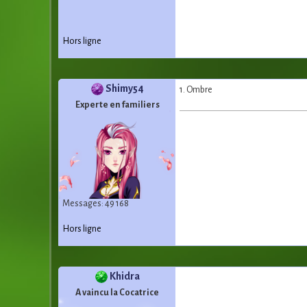
Hors ligne
Shimy54
1. Ombre
Experte en familiers
Messages: 49 168
Hors ligne
Khidra
A vaincu la Cocatrice