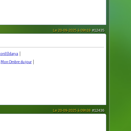
Le 20-09-2025 à 09h19
#12435
cord Eldarya
|
|
Mon Ombre du jour
|
Le 20-09-2025 à 09h38
#12436