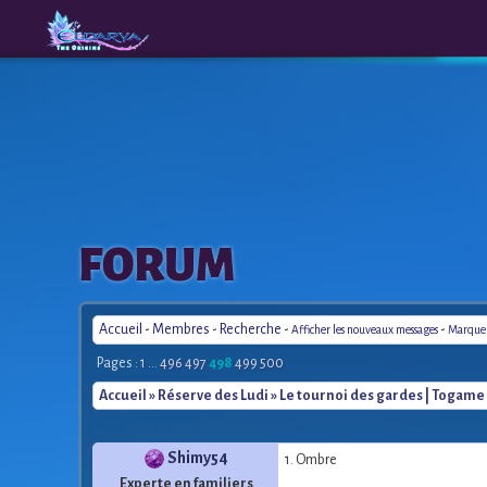
The
A New
FORUM
Origins
Era
Accueil
-
Membres
-
Recherche
-
-
Afficher les nouveaux messages
Marquer 
Pages :
1
...
496
497
498
499
500
Accueil
»
Réserve des Ludi
» Le tournoi des gardes | Togame
Shimy54
1. Ombre
Experte en familiers