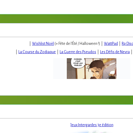
|
Wishlist Noël
(+ Fête de l'Été / Halloween !) |
WattPad
|
Rp Dis
|
La Course du Zodiaque
|
La Guerre des Pseudos
|
Les Défis de Nevra
Jeux Intergardes 3e édition