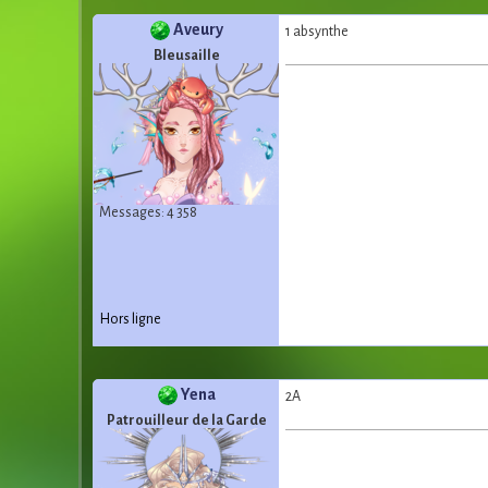
Aveury
1 absynthe
Bleusaille
Messages: 4 358
Hors ligne
Yena
2A
Patrouilleur de la Garde