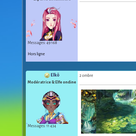
Messages: 49 168
Hors ligne
Elkö
2 ombre
Modératrice & Elfe ondine
Messages: 11 434