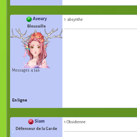
Aveury
1. absynthe
Bleusaille
Messages: 4 346
En ligne
Siam
1 Obsidienne
Défenseur de la Garde