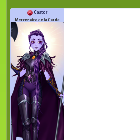
Castor
Mercenaire de la Garde