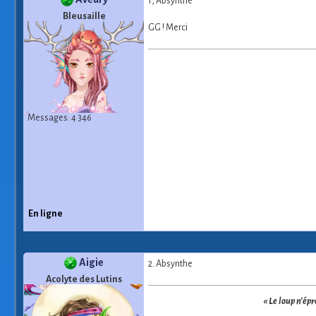
1, Absynthe
Bleusaille
GG ! Merci
Messages: 4 346
En ligne
Aigie
2. Absynthe
Acolyte des Lutins
« Le loup n’épr