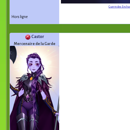
Guerre des Encha
Hors ligne
Castor
Mercenaire de la Garde