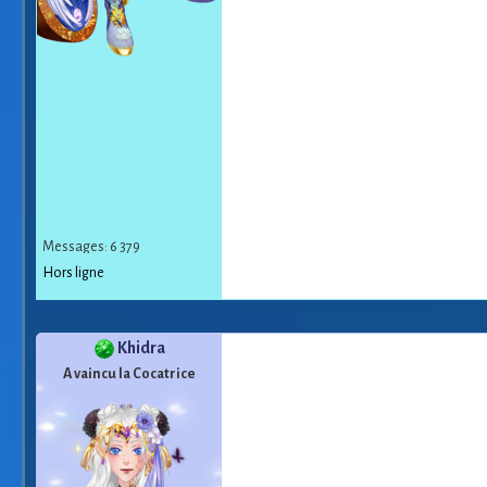
Messages: 6 379
Hors ligne
Khidra
A vaincu la Cocatrice