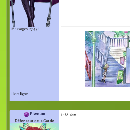
Messages: 27 496
Hors ligne
Plwoum
1 - Ombre
Défenseur de la Garde