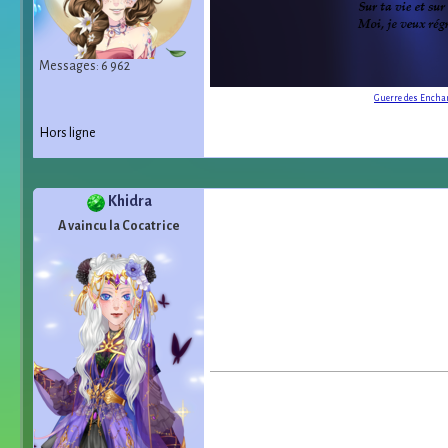
Messages: 6 962
Guerre des Encha
Hors ligne
Khidra
A vaincu la Cocatrice