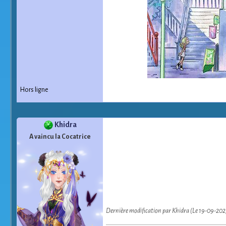
Hors ligne
Khidra
A vaincu la Cocatrice
Dernière modification par Khidra (Le 19-09-202