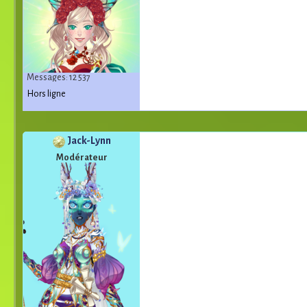
Messages: 12 537
Hors ligne
Jack-Lynn
Modérateur