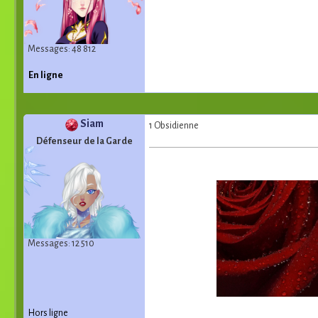
Messages: 48 812
En ligne
Siam
1 Obsidienne
Défenseur de la Garde
Messages: 12 510
Hors ligne