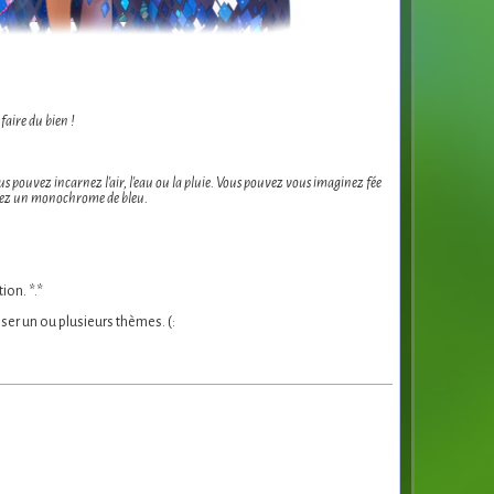
faire du bien !
 pouvez incarnez l'air, l'eau ou la pluie. Vous pouvez vous imaginez fée
osez un monochrome de bleu.
ion. *.*
er un ou plusieurs thèmes. (: