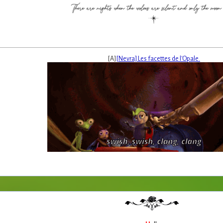
[A]
[Nevra] Les facettes de l'Opale.