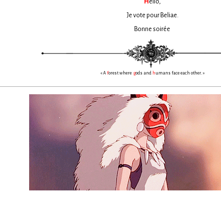
H
ello,
Je vote pour Beliae.
Bonne soirée
« A
f
orest where
g
ods and
h
umans face each other. »