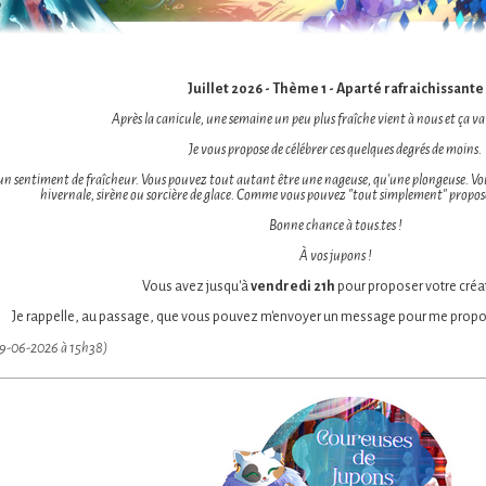
Juillet 2026 - Thème 1 - Aparté rafraichissante
Après la canicule, une semaine un peu plus fraîche vient à nous et ça va 
Je vous propose de célébrer ces quelques degrés de moins.
 un sentiment de fraîcheur. Vous pouvez tout autant être une nageuse, qu'une plongeuse. Vous
hivernale, sirène ou sorcière de glace. Comme vous pouvez "tout simplement" prop
Bonne chance à tous.tes !
À vos jupons !
Vous avez jusqu'à
vendredi 21h
pour proposer votre créat
Je rappelle, au passage, que vous pouvez m'envoyer un message pour me propos
 29-06-2026 à 15h38)