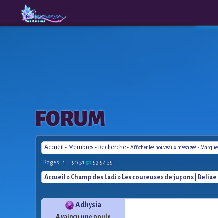
The
A New
FORUM
Origins
Era
Accueil
-
Membres
-
Recherche
-
-
Afficher les nouveaux messages
Marquer 
Pages :
1
...
50
51
52
53
54
55
Accueil
»
Champ des Ludi
» Les coureuses de jupons | Beliae
Adhysia
A vaincu une poule