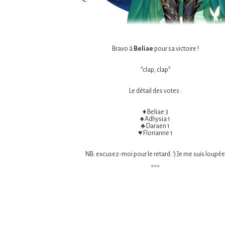
Bravo à
Beliae
pour sa victoire !
*clap, clap*
Le détail des votes :
♦ Beliae 3
♠ Adhysia 1
♣ Daraen 1
♥ Florianne 1
NB: excusez-moi pour le retard :') Je me suis loupée
***