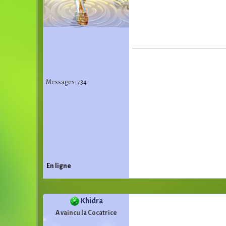
Messages: 734
En ligne
Khidra
A vaincu la Cocatrice