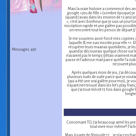
Mais la vraie histoire a commencé des anné
google « jeu de fille » (sombre époque) je
(quand j’avais dans les environ de 13 ans) 
», c’est avec bonheur que je suis un jour 
inscription rapide et une galère pas possib
on rencontré tout les persos de départ (j
Je me souviens avoir forcé mes copines à jo
laquelle JE me suis inscrite pour elle ^^. 
récupérer leurs maanas quotidiens, je leu
Messages: 491
quand je découvrais quelque chose sur le 
n’avaient pas le temps (j’étais vraiment 
passe et l’adresse mail parce qu’elle l’a oubl
ne jouent plus
Après quelques mois de jeu, j’ai découve
plusieurs nuits de suite parce que je voul
(qui a été une vrai galère pour moi), je v
n’ayant rien trouvé dans les let’s play fra
que j’ai tout réécrit 15 fois dans googl
longte
Concernant TO, j’ai beaucoup aimé les premie
tout vivre moi-même!! J’ai b
Mais à partir de l’épisode 17... je n’accroch