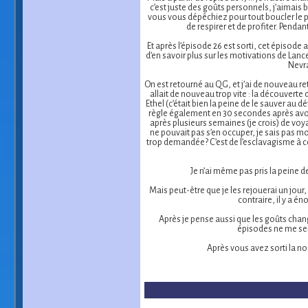
c’est juste des goûts personnels, j’aimais 
vous vous dépêchiez pour tout boucler le pl
de respirer et de profiter. Pendan
Et après l’épisode 26 est sorti, cet épisode 
d’en savoir plus sur les motivations de Lanc
Nevra
On est retourné au QG, et j’ai de nouveau re
allait de nouveau trop vite : la découverte
Ethel (c’était bien la peine de le sauver au 
règle également en 30 secondes après avoir 
après plusieurs semaines (je crois) de voya
ne pouvait pas s’en occuper, je sais pas mo
trop demandée? C’est de l’esclavagisme à ce 
Je n’ai même pas pris la peine d
Mais peut-être que je les rejouerai un jour,
contraire, il y a é
Après je pense aussi que les goûts change
épisodes ne me sem
Après vous avez sorti la nou