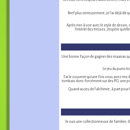
Bref plus sérieusement, je l’ai déjà dit
Après rien à voir avec le style de dessin
l’intérêt des tresses, j’espère qu’
Une bonne façon de gagner des maanas quoti
Le jeu du purro t
J’ai le souvenir qu’une fois vous avez mis 
tombais donc forcément sur des PO, une poti
Quand au jeu de l’alchimie, à part pour 
Je suis une collectionneuse de familier, d