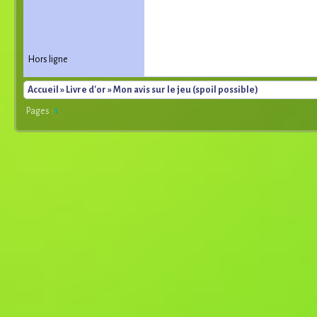
Hors ligne
Accueil
»
Livre d'or
» Mon avis sur le jeu (spoil possible)
Pages :
1