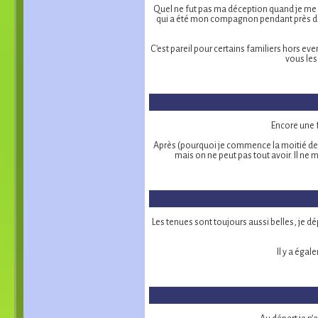
Quel ne fut pas ma déception quand je me s
qui a été mon compagnon pendant près de 
C’est pareil pour certains familiers hors ev
vous les
Encore une 
Après (pourquoi je commence la moitié de m
mais on ne peut pas tout avoir. Il ne
Les tenues sont toujours aussi belles, je dé
Il y a éga