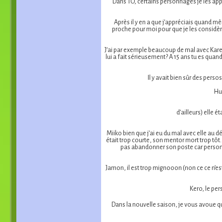
Dans TO, certains personnages je les ap
Après il y en a que j’appréciais quand mê
proche pour moi pour que je les considè
J’ai par exemple beaucoup de mal avec Karen
lui a fait sérieusement? A 15 ans tu es quand
Il y avait bien sûr des pers
Hu
d’ailleurs) elle ét
Miiko bien que j’ai eu du mal avec elle au dép
était trop courte, son mentor mort trop tôt.
pas abandonner son poste car personne 
Jamon, il est trop mignooon (non ce ce n’est 
Kero, le per
Dans la nouvelle saison, je vous avoue que