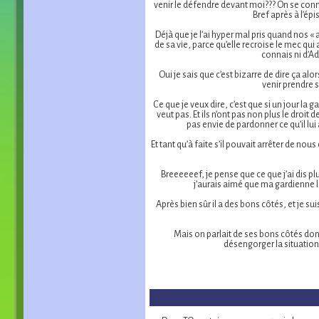
venir le défendre devant moi??? On se conna
Bref après à l’ép
Déjà que je l’ai hyper mal pris quand nos «
de sa vie, parce qu’elle recroise le mec qui 
connais ni d’Ad
Oui je sais que c’est bizarre de dire ça al
venir prendre s
Ce que je veux dire, c’est que si un jour la
veut pas. Et ils n’ont pas non plus le droit
pas envie de pardonner ce qu’il lui a
Et tant qu’à faite s’il pouvait arrêter de nou
Breeeeeef, je pense que ce que j’ai dis
j’aurais aimé que ma gardienne le
Après bien sûr il a des bons côtés, et je s
Mais on parlait de ses bons côtés donc 
désengorger la situation