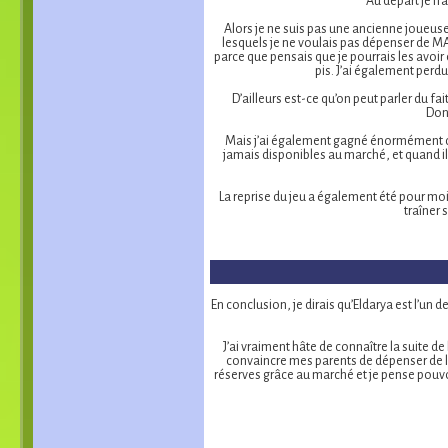
Au départ je n’a
Alors je ne suis pas une ancienne joueus
lesquels je ne voulais pas dépenser de M
parce que pensais que je pourrais les avoir 
pis. J’ai également perd
D’ailleurs est-ce qu’on peut parler du fai
Donn
Mais j’ai également gagné énormément de c
jamais disponibles au marché, et quand ils
La reprise du jeu a également été pour m
traîner 
En conclusion, je dirais qu’Eldarya est l’un 
J’ai vraiment hâte de connaître la suite d
convaincre mes parents de dépenser de l’
réserves grâce au marché et je pense pouvo