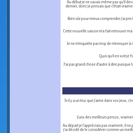
Au début je ne savais même pas qu’il devai
dernier, donc je pensais que c’était vraimen
Bien sûr pour mieux comprendre j’ai pris
Cette nouvelle saison m’a fait retrouver ma 
Je ne m’inquiète pas trop de m’ennuyer à no
Quoi qu’il en soit je
J’ai pas grand chose d’autre à dire puisque
Si il y a un truc que j’aime dans vos jeux, 
L’uns des meilleurs persos, vraimen
Au départ je l’appréciais pas vraiment, il ne
j’ai décidé de le considérer comme un meille