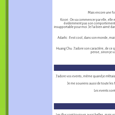
Mais encore une fois
Koori : On va commencer par elle, elle e
évidemment pas son comportement irre
insupportable pour moi. Je l’ai bien aimé da
Adarlic : Il est cool, dans son monde, mai
Huang Chu : J’adore son caractère, de ce que
pense, sinon je v
J’adore vos events, même quand je m’étais 
Je me souviens aussi de toute les fo
Les events sont
Les illus sont toujours aussi belles, mais