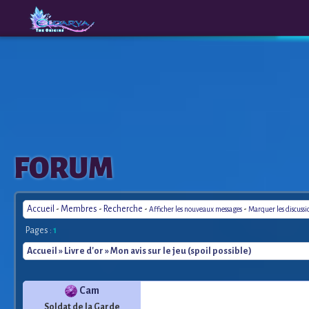
The
A New
FORUM
Origins
Era
Accueil
-
Membres
-
Recherche
-
-
Afficher les nouveaux messages
Marquer les discuss
Pages :
1
Accueil
»
Livre d'or
» Mon avis sur le jeu (spoil possible)
Cam
Soldat de la Garde