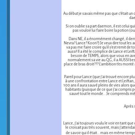
Au début je savais même pas que c’était un c
dae
Si on oublie sa part daemon, il est celui qu
pas vouloir lui faire boire la potion (ou
Dans NE, il a énormément changé, il dema
Nevra? Lance? Koori?) Je veux dire tout les a
va pas me faire croire qu’il s’est remit de t
aussi! Il a été le complice de Lance et Lei
besoin de TEMPS, alors que vous en av
normalement sa vie au QG, il a AUSSI bes
place de bras droit??? L’ambition t’es monté
Pareil pour Lance (que j’ai trouvé encore pl
à une confrontation entre Lance et Leiftan, 
100 ans il aura sauvé pleins de vies alors que
habitants (puisque de ce que j’ai compris 
sauvé tout le monde... Je comprends mêm
Après 
Lance, j’ai toujours voulu le voir en tant que
le croisait pas très souvent, mais j’attend
de savoir qui il était... mais en même temp