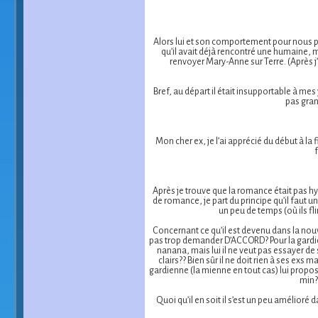
Alors lui et son comportement pour nous pour
qu’il avait déjà rencontré une humaine, ma
renvoyer Mary-Anne sur Terre. (Après j’a
Bref, au départ il était insupportable à mes
pas gran
Mon cher ex, je l’ai apprécié du début à la f
f
Après je trouve que la romance était pas hy
de romance, je part du principe qu’il faut un
un peu de temps (où ils fl
Concernant ce qu’il est devenu dans la nouv
pas trop demander D’ACCORD? Pour la gardie
nanana, mais lui il ne veut pas essayer de
clairs?? Bien sûr il ne doit rien à ses exs 
gardienne (la mienne en tout cas) lui propos
min? 
Quoi qu’il en soit il s’est un peu amélioré 