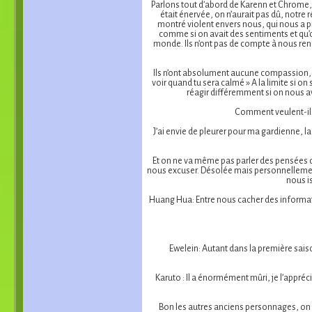
Parlons tout d’abord de Karenn et Chrome, 
était énervée, on n’aurait pas dû, notre r
montré violent envers nous, qui nous a pr
comme si on avait des sentiments et qu’o
monde. Ils n’ont pas de compte à nous rend
Ils n’ont absolument aucune compassion, il
voir quand tu sera calmé » A la limite si o
réagir différemment si on nous ava
Comment veulent-ils 
J’ai envie de pleurer pour ma gardienne, 
Et on ne va même pas parler des pensées de
nous excuser. Désolée mais personnellement
nous is
Huang Hua: Entre nous cacher des informatio
Ewelein: Autant dans la première saiso
Karuto : Il a énormément mûri, je l’appréciai
Bon les autres anciens personnages, on n