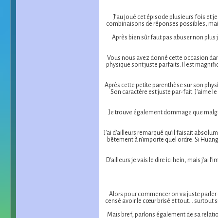
J’au joué cet épisode plusieurs fois et j
combinaisons de réponses possibles, mais je
Après bien sûr faut pas abuser non plus j
Vous nous avez donné cette occasion dans 
physique sont juste parfaits. Il est magnif
Après cette petite parenthèse sur son physiqu
Son caractère est juste par-fait. J’aime 
Je trouve également dommage que malgré tout
J’ai d’ailleurs remarqué qu’il faisait absol
bêtement à n’importe quel ordre. Si Huang 
D’ailleurs je vais le dire ici hein, mais j’a
Alors pour commencer on va juste parler du
censé avoir le cœur brisé et tout... surtout
Mais bref, parlons également de sa relation 