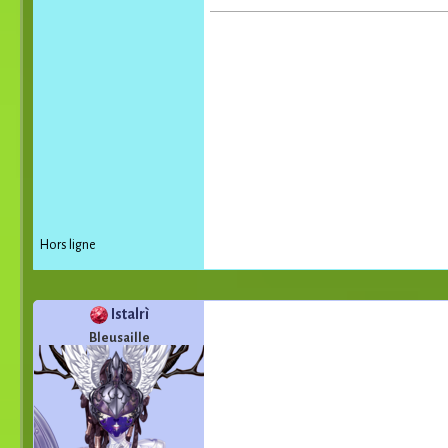
Hors ligne
Istalrì
Bleusaille