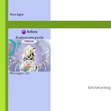
Hors ligne
Ankou
A vaincu une poule
Messages: 761
C
ela fait un long