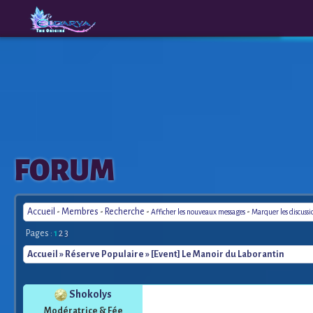
The
A New
FORUM
Origins
Era
Accueil
-
Membres
-
Recherche
-
-
Afficher les nouveaux messages
Marquer les discuss
Pages :
1
2
3
Accueil
»
Réserve Populaire
» [Event] Le Manoir du Laborantin
Shokolys
Modératrice & Fée