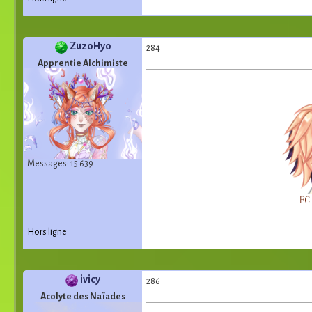
ZuzoHyo
284
Apprentie Alchimiste
Messages: 15 639
Hors ligne
ivicy
286
Acolyte des Naïades