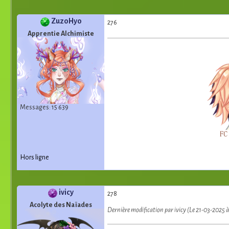
ZuzoHyo
276
Apprentie Alchimiste
Messages: 15 639
Hors ligne
ivicy
278
Acolyte des Naïades
Dernière modification par ivicy (Le 21-03-2025 