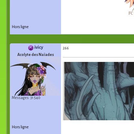
Hors ligne
ivicy
266
Acolyte des Naïades
Messages: 31 540
Hors ligne