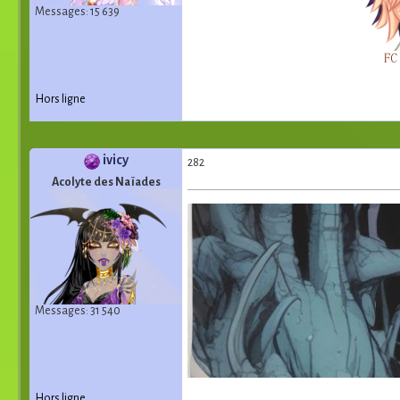
Messages: 15 639
Hors ligne
ivicy
282
Acolyte des Naïades
Messages: 31 540
Hors ligne