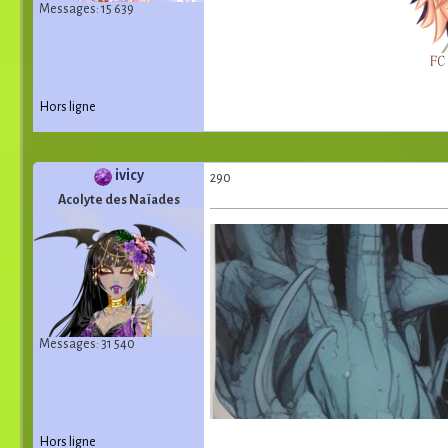
Messages: 15 639
Hors ligne
ivicy
290
Acolyte des Naïades
Messages: 31 540
Hors ligne