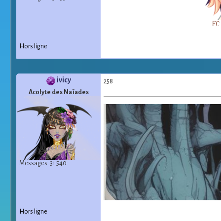
Hors ligne
ivicy
258
Acolyte des Naïades
Messages: 31 540
Hors ligne