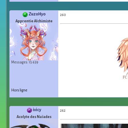
ZuzoHyo
260
Apprentie Alchimiste
Messages: 15 639
Hors ligne
ivicy
262
Acolyte des Naïades