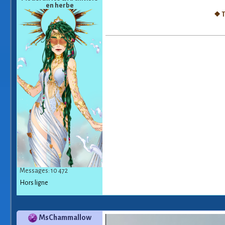
en herbe
❖ T
Messages: 10 472
Hors ligne
MsChammallow