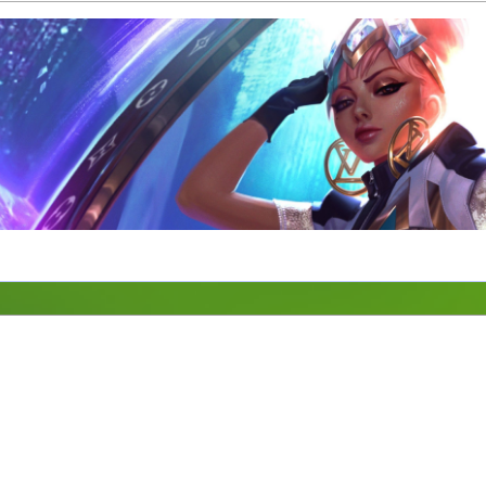
......
......