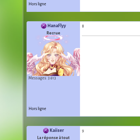
Hors ligne
HanaFlyy
8
Recrue
Messages: 3 613
Hors ligne
Kaiiser
9
La réponse à tout