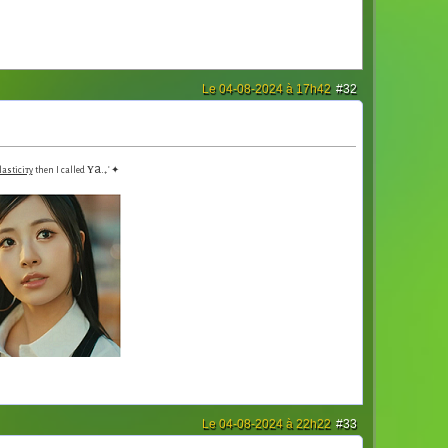
Le 04-08-2024 à 17h42
#32
ʏa.
lasticiᴛy
then I called
₊˚✦
Le 04-08-2024 à 22h22
#33
one in the d̶a̶r̶k̶..
Never dying
, I’m a
ᴢᴏᴍʙɪᴇ
.