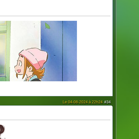
Le 04-08-2024 à 22h24
#34
[/url]