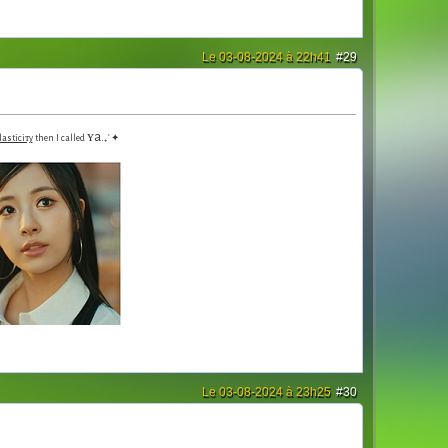
Le 03-08-2024 à 22h41
#29
ʏa.
lasticiᴛy
then I called
₊˚✦
Le 03-08-2024 à 23h25
#30
one in the d̶a̶r̶k̶..
Never dying
, I’m a
ᴢᴏᴍʙɪᴇ
.