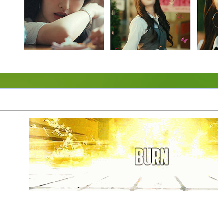
I’m a
ᴢᴏᴍʙɪᴇ
,
I’m breaking down
but still in
ʙ
loom
..Love me leave me
..
ᴍ
emories spread like p̶o̶i̶s̶o̶n̶, The
lame dances al
......
......