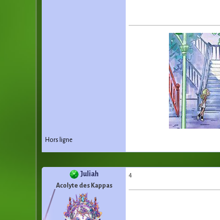
Hors ligne
Juliah
4
Acolyte des Kappas