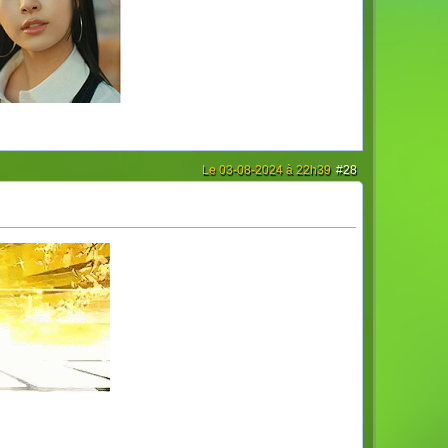
Le 03-08-2024 à 22h39
#28
one in the d̶a̶r̶k̶..
Never dying
, I’m a
ᴢᴏᴍʙɪᴇ
.