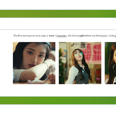
ᴛʜᴇ ᴍᴏʀᴇ ɪ ɢᴇᴛ ᴛᴏ ᴋɴᴏᴡ ʏᴏᴜ, ᴛʜᴇ ᴍᴏʀᴇ ᴍʏ ʜᴇᴀʀᴛ ʀɪɴɢs.
♥
ᴛ
ғ
.
,
.
he
irst
mee
ᴛing
was
once upon a
ᴛ
ime
I
remember
the whiᴛe
ʟight
before my
blinking eyes
Liᴛᴛ
le
e
I’m a
ᴢᴏᴍʙɪᴇ
,
I’m breaking down
but still in
ʙ
loom
..Love me leave me
..
ᴍ
emories spread like p̶o̶i̶s̶o̶n̶, The
lame dances al