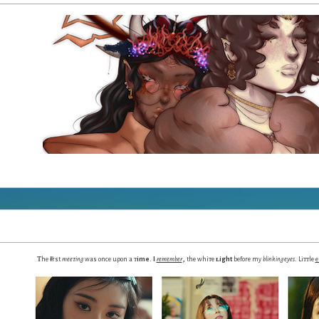
ᴛ
ғ
.
,
.
he
irst
mee
ᴛing
was
once upon a
ᴛ
ime
I
remember
the whiᴛe
ʟight
before my
blinking eyes
Liᴛᴛ
le
e