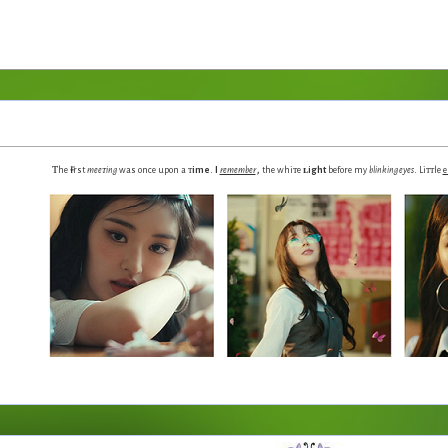
ᴛ
ғ
.
,
.
he
irst
mee
ᴛing
was
once upon a
ᴛ
ime
I
remember
the whiᴛe
ʟight
before my
blinking eyes
Liᴛᴛ
le
e
I’m a
ᴢᴏᴍʙɪᴇ
,
I’m breaking down
but still in
ʙ
loom
..Love me leave me
..
ᴍ
emories spread like p̶o̶i̶s̶o̶n̶, The
lame dances al