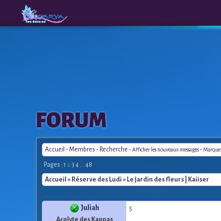
The
A New
FORUM
Origins
Era
Accueil
-
Membres
-
Recherche
-
-
Afficher les nouveaux messages
Marquer 
Pages :
1
2
3
4
...
48
Accueil
»
Réserve des Ludi
» Le jardin des fleurs | Kaiiser
Juliah
5
Acolyte des Kappas