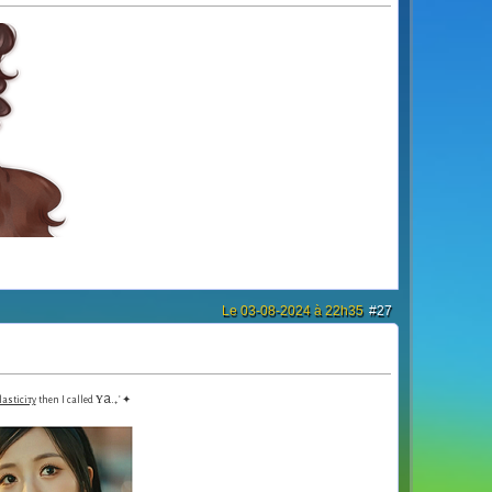
Le 03-08-2024 à 22h35
#27
ʏa.
lasticiᴛy
then I called
₊˚✦