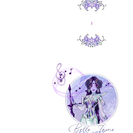
2
......
......