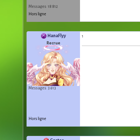
Messages: 18 812
Hors ligne
HanaFlyy
1
Recrue
Messages: 3 613
Hors ligne