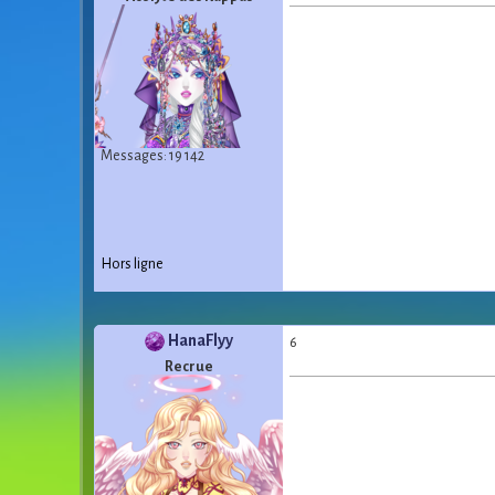
Messages: 19 142
Hors ligne
HanaFlyy
6
Recrue