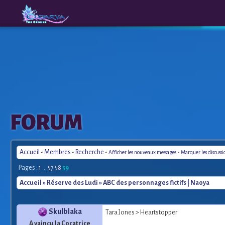
The
A New
FORUM
Origins
Era
Accueil
-
Membres
-
Recherche
-
-
Afficher les nouveaux messages
Marquer les discuss
Pages :
1
...
57
58
59
Accueil
»
Réserve des Ludi
» ABC des personnages fictifs | Naoya
Skulblaka
Tara Jones > Heartstopper
A vaincu la Cocatrice