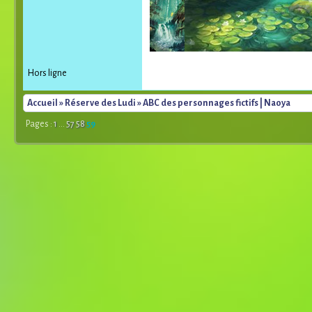
Hors ligne
Accueil
»
Réserve des Ludi
» ABC des personnages fictifs | Naoya
Pages :
1
...
57
58
59