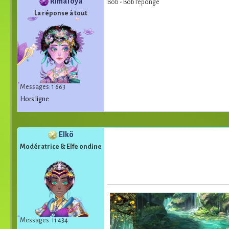
RimaToya
Bob - Bob l'éponge
La réponse à tout
Messages: 1 663
Hors ligne
Elkö
Modératrice & Elfe ondine
Messages: 11 434