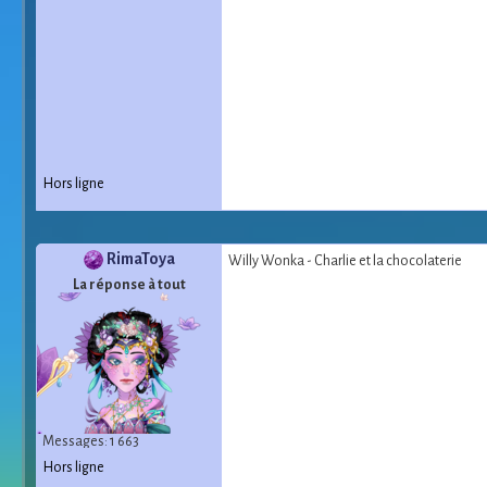
Hors ligne
RimaToya
Willy Wonka - Charlie et la chocolaterie
La réponse à tout
Messages: 1 663
Hors ligne