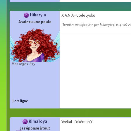
Hikaryia
X.A.N.A - Code Lyoko
A vaincu une poule
Dernière modification par Hikaryia (Le 14-06-2
Messages: 875
Hors ligne
RimaToya
Yveltal - Pokémon Y
La réponse à tout