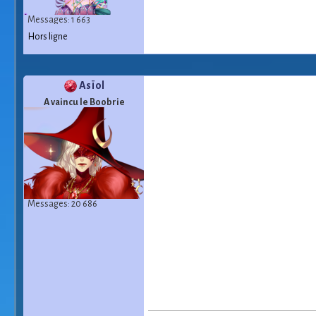
Messages: 1 663
Hors ligne
Asïol
A vaincu le Boobrie
Messages: 20 686