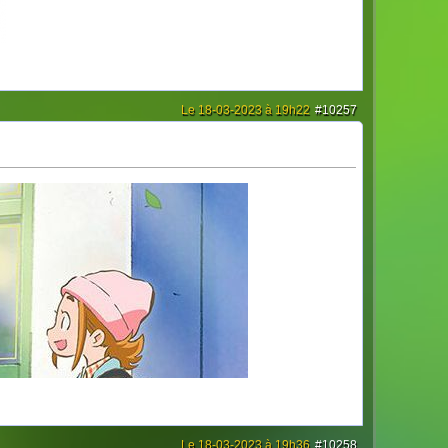
Le 18-03-2023 à 19h22
#10257
Le 18-03-2023 à 19h36
#10258