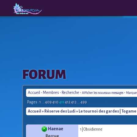
The
A New
FORUM
Origins
Era
Accueil
-
Membres
-
Recherche
-
-
Afficher les nouveaux messages
Marquer 
Pages :
1
...
409
410
411
412
413
...
499
Accueil
»
Réserve des Ludi
» Le tournoi des gardes | Togame
Haenae
1|Obsidienne
Recrue