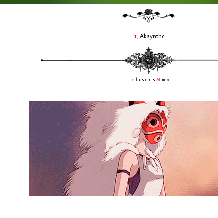
1
, Absynthe.
«
I
llusion is
M
ine »