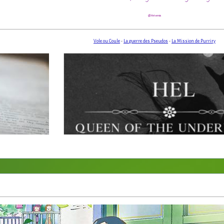
@Artemis
Vole ou Coule
-
La guerre des Pseudos
-
La Mission de Purriry