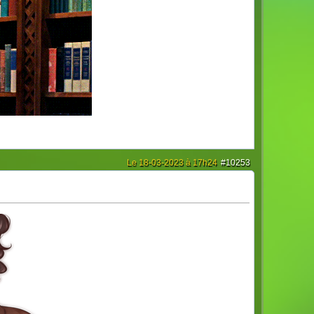
Le 18-03-2023 à 17h24
#10253