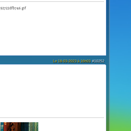
Le 18-03-2023 à 16h03
#10252