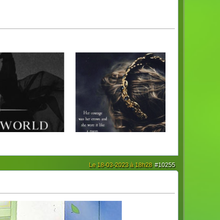
Le 18-03-2023 à 18h28
#10255