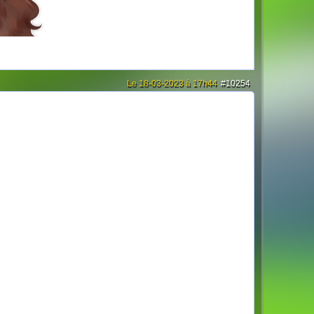
Le 18-03-2023 à 17h44
#10254