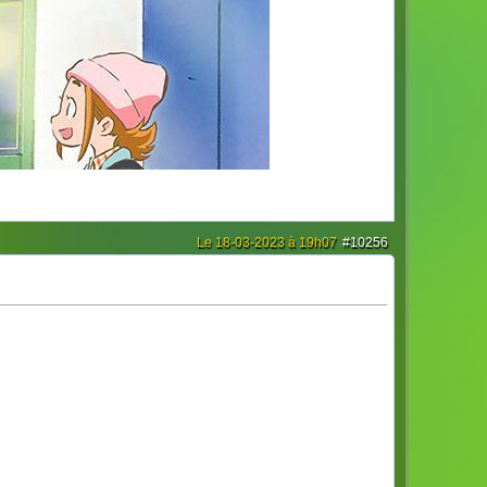
Le 18-03-2023 à 19h07
#10256
[/url]