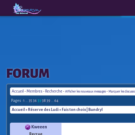
The
A New
FORUM
Origins
Era
Accueil
-
Membres
-
Recherche
-
-
Afficher les nouveaux messages
Marquer les discuss
Pages :
1
...
35
36
37
38
39
...
64
Accueil
»
Réserve des Ludi
» Fais ton choix | Bundryl
Kweeen
Recrue