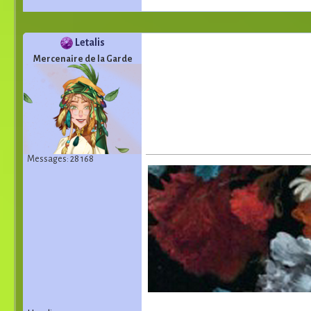
Letalis
Mercenaire de la Garde
Messages: 28 168