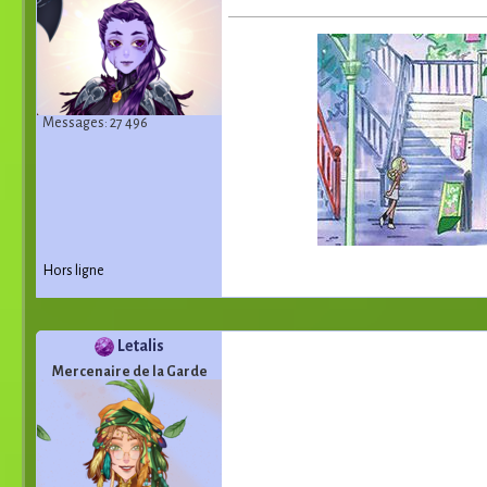
Messages: 27 496
Hors ligne
Letalis
Mercenaire de la Garde