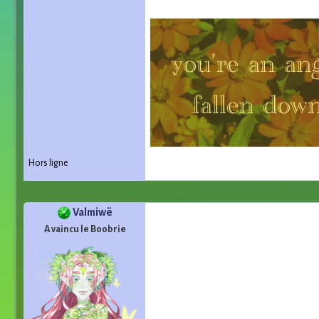
Hors ligne
Valmiwë
A vaincu le Boobrie