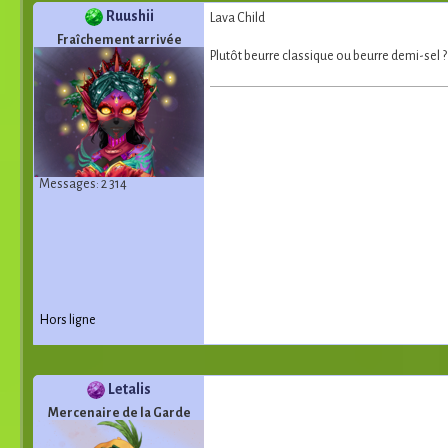
Ruushii
Lava Child
Fraîchement arrivée
Plutôt beurre classique ou beurre demi-sel ?
Messages: 2 314
Hors ligne
Letalis
Mercenaire de la Garde