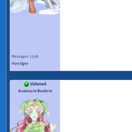
Messages: 3 508
Hors ligne
Valmiwë
A vaincu le Boobrie