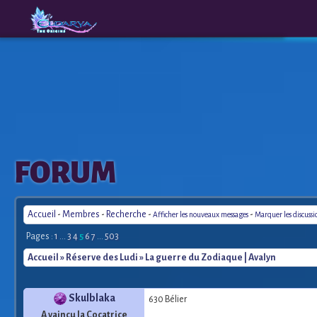
The
A New
FORUM
Origins
Era
Accueil
-
Membres
-
Recherche
-
-
Afficher les nouveaux messages
Marquer les discuss
Pages :
1
...
3
4
5
6
7
...
503
Accueil
»
Réserve des Ludi
» La guerre du Zodiaque | Avalyn
Skulblaka
630 Bélier
A vaincu la Cocatrice