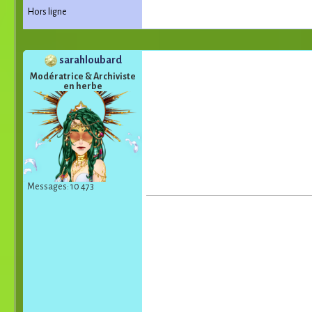
Hors ligne
sarahloubard
Modératrice & Archiviste
en herbe
Messages: 10 473