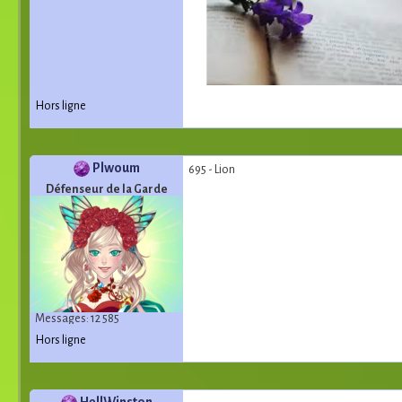
Hors ligne
Plwoum
695 - Lion
Défenseur de la Garde
Messages: 12 585
Hors ligne
HellWinston