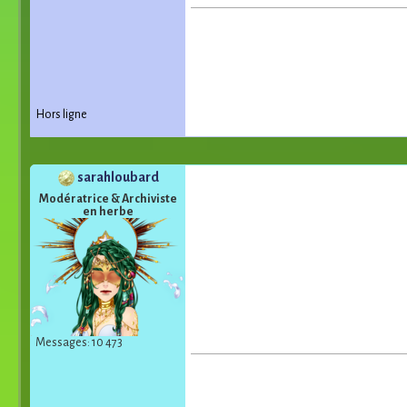
Hors ligne
sarahloubard
Modératrice & Archiviste
en herbe
Messages: 10 473