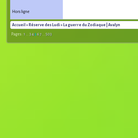
Hors ligne
Accueil
»
Réserve des Ludi
» La guerre du Zodiaque | Avalyn
Pages :
1
...
3
4
5
6
7
...
503