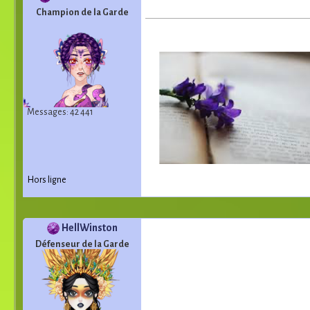
Champion de la Garde
Messages: 42 441
Hors ligne
HellWinston
Défenseur de la Garde