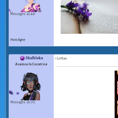
Messages: 42 441
Hors ligne
Skulblaka
1 Leiftan
A vaincu la Cocatrice
Messages: 36 712