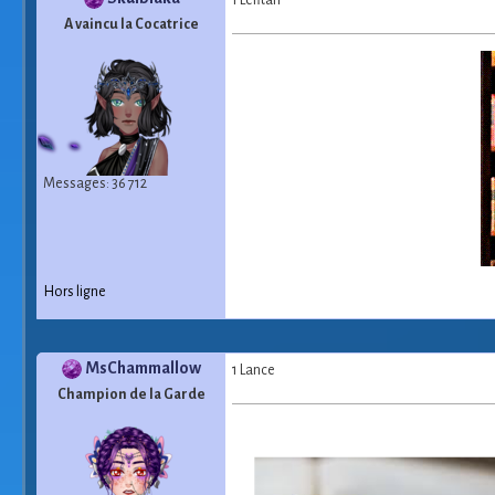
1 Leiftan
A vaincu la Cocatrice
Messages: 36 712
Hors ligne
MsChammallow
1 Lance
Champion de la Garde