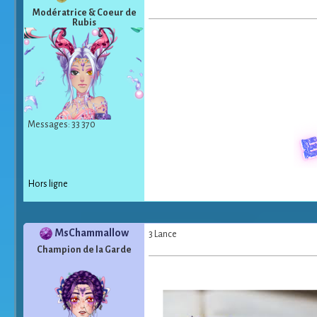
Modératrice & Coeur de
Rubis
Messages: 33 370
Hors ligne
MsChammallow
3 Lance
Champion de la Garde