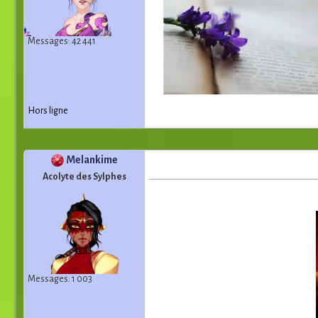
Messages: 42 441
Hors ligne
Melankime
Acolyte des Sylphes
Messages: 1 003