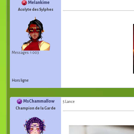
Melankime
Acolyte des Sylphes
Messages: 1 003
Hors ligne
MsChammallow
5 Lance
Champion de la Garde