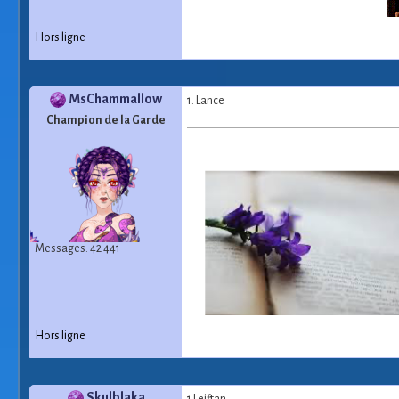
Hors ligne
MsChammallow
1. Lance
Champion de la Garde
Messages: 42 441
Hors ligne
Skulblaka