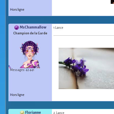
Hors ligne
MsChammallow
1 Lance
Champion de la Garde
Messages: 42 441
Hors ligne
Florianne
2. Lance