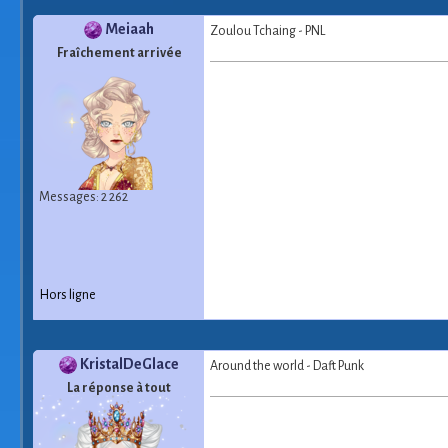
Meiaah
Zoulou Tchaing - PNL
Fraîchement arrivée
Messages: 2 262
Hors ligne
KristalDeGlace
Around the world - Daft Punk
La réponse à tout