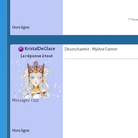
Hors ligne
KristalDeGlace
Désenchantée - Mylène Farmer
La réponse à tout
Messages: 1 522
Hors ligne