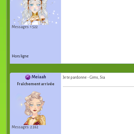
Messages: 1 522
Hors ligne
Meiaah
Je te pardonne - Gims, Sia
Fraîchement arrivée
Messages: 2 262