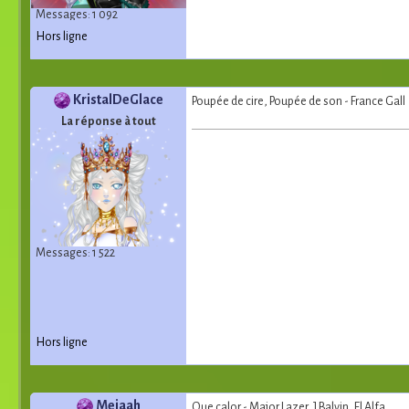
Messages: 1 092
Hors ligne
KristalDeGlace
Poupée de cire, Poupée de son - France Gall
La réponse à tout
Messages: 1 522
Hors ligne
Meiaah
Que calor - Major Lazer, J Balvin, El Alfa