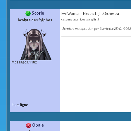
Scorie
Evil Woman - Electric Light Orchestra
Acolyte des Sylphes
c'est une super idée la playlist !
Dernière modification par Scorie (Le 28-01-202
Messages: 1 182
Hors ligne
Opale