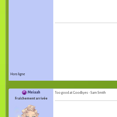
Hors ligne
Meiaah
Too good at Goodbyes - Sam Smith
Fraîchement arrivée