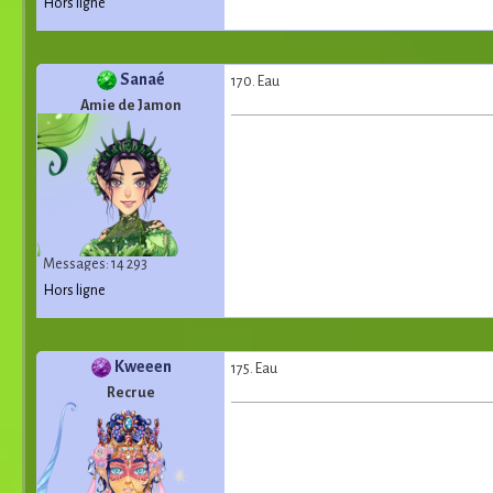
Hors ligne
Sanaé
170. Eau
Amie de Jamon
Messages: 14 293
Hors ligne
Kweeen
175. Eau
Recrue