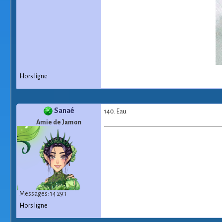
Hors ligne
Sanaé
140. Eau
Amie de Jamon
Messages: 14 293
Hors ligne