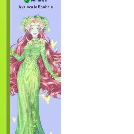
A vaincu le Boobrie