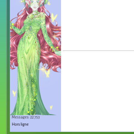
Messages: 22 753
Hors ligne