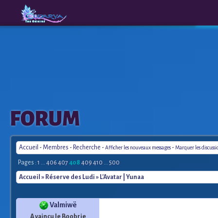
The
A New
FORUM
Origins
Era
Accueil
-
Membres
-
Recherche
-
-
Afficher les nouveaux messages
Marquer les discuss
Pages :
1
...
406
407
408
409
410
...
500
Accueil
»
Réserve des Ludi
» L'Avatar | Yunaa
Valmiwë
A vaincu le Boobrie