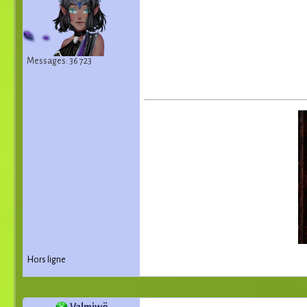
Messages: 36 723
Hors ligne
Valmiwë