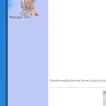
Messages: 7 510
Dernière modification par Yunaa (Le 29-03-202