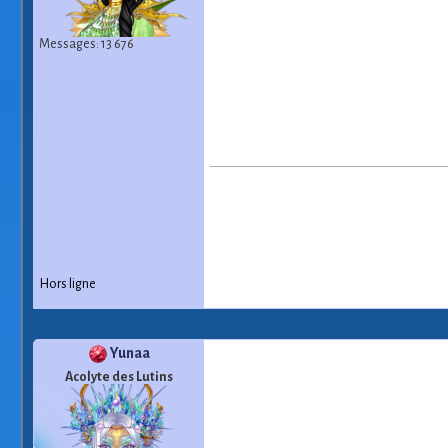
Messages: 13 676
Hors ligne
Yunaa
Acolyte des Lutins