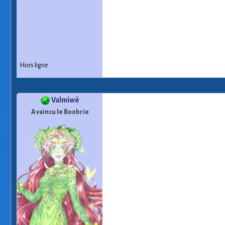
Hors ligne
Valmiwë
A vaincu le Boobrie