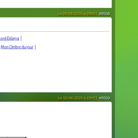
Le 08-06-2026 à 09h01
#9508
cord Eldarya
|
|
Mon Ombre du jour
|
Le 10-06-2026 à 10h21
#9509