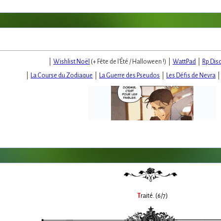
|
Wishlist Noël
(+ Fête de l'Été / Halloween !) |
WattPad
|
Rp Dis
|
La Course du Zodiaque
|
La Guerre des Pseudos
|
Les Défis de Nevra
T
raité. (6/7)