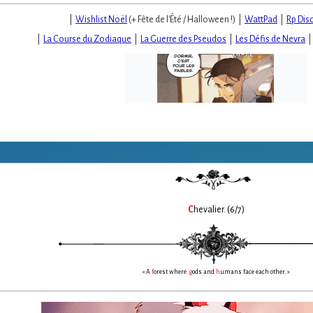
|
Wishlist Noël
(+ Fête de l'Été / Halloween !) |
WattPad
|
Rp Dis
|
La Course du Zodiaque
|
La Guerre des Pseudos
|
Les Défis de Nevra
C
hevalier. (6/7)
« A
f
orest where
g
ods and
h
umans face each other. »