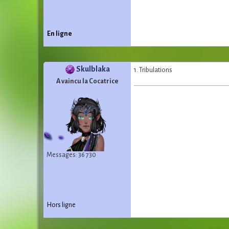
En ligne
Skulblaka
1. Tribulations
A vaincu la Cocatrice
Messages: 36 730
Hors ligne