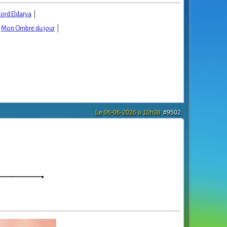
cord Eldarya
|
|
Mon Ombre du jour
|
Le 06-06-2026 à 10h38
#9502