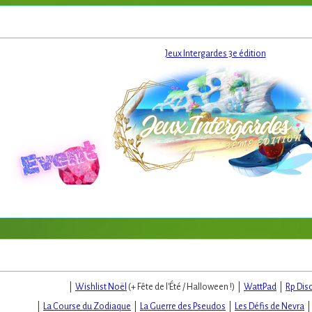
Jeux Intergardes 3e édition
|
Wishlist Noël
(+ Fête de l'Été / Halloween !) |
WattPad
|
Rp Dis
|
La Course du Zodiaque
|
La Guerre des Pseudos
|
Les Défis de Nevra