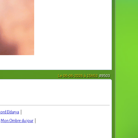
Le 06-06-2026 à 15h53
#9503
cord Eldarya
|
|
Mon Ombre du jour
|