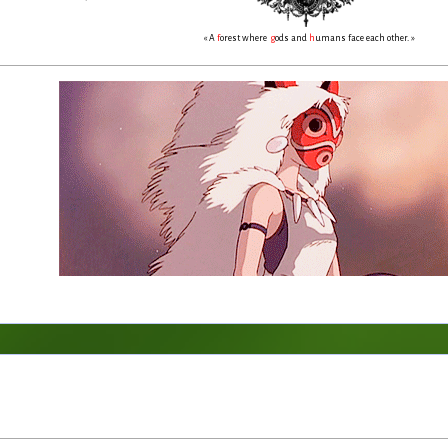
« A
f
orest where
g
ods and
h
umans face each other. »