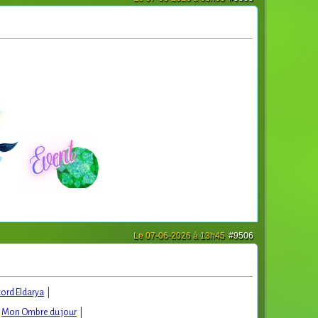
Le 07-06-2026 à 13h45
#9506
cord Eldarya
|
|
Mon Ombre du jour
|