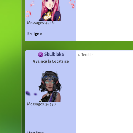
Messages: 49 183
En ligne
Skulblaka
4. Terrible
A vaincu la Cocatrice
Messages: 36 730