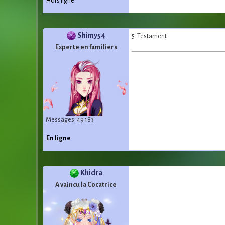
Hors ligne
Shimy54
5. Testament
Experte en familiers
Messages: 49 183
En ligne
Khidra
A vaincu la Cocatrice