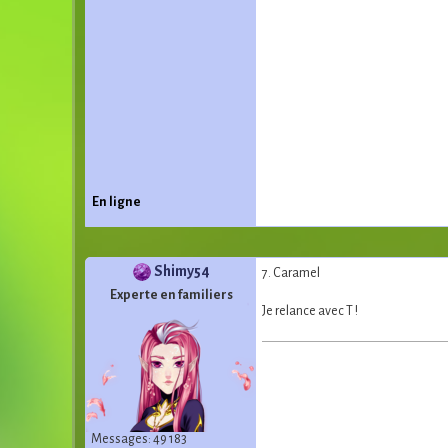
En ligne
Shimy54
7. Caramel
Experte en familiers
Je relance avec T !
Messages: 49 183