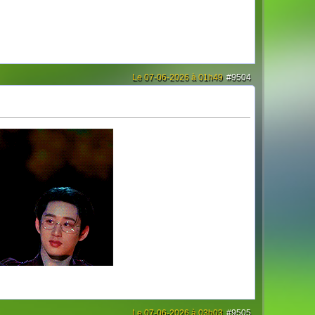
Le 07-06-2026 à 01h49
#9504
Le 07-06-2026 à 03h03
#9505