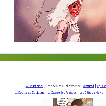
|
Wishlist Noël
(+ Fête de l'Été / Halloween !) |
WattPad
|
Rp Dis
|
La Course du Zodiaque
|
La Guerre des Pseudos
|
Les Défis de Nevra