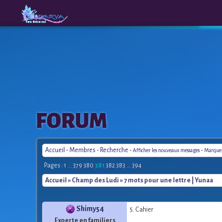
The
A New
FORUM
Origins
Era
Accueil
-
Membres
-
Recherche
-
-
Afficher les nouveaux messages
Marquer 
Pages :
1
...
379
380
381
382
383
...
394
Accueil
»
Champ des Ludi
» 7 mots pour une lettre | Yunaa
Shimy54
5. Cahier
Experte en familiers