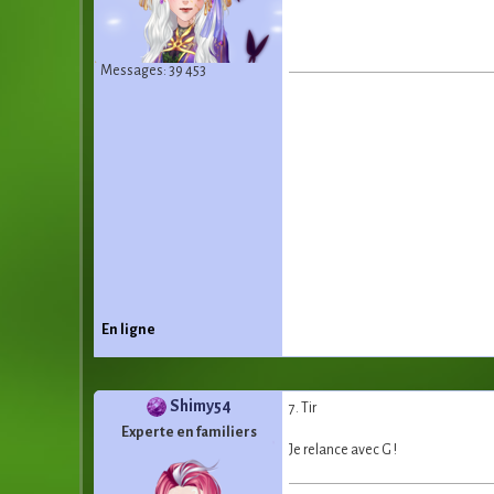
Messages: 39 453
En ligne
Shimy54
7. Tir
Experte en familiers
Je relance avec G !