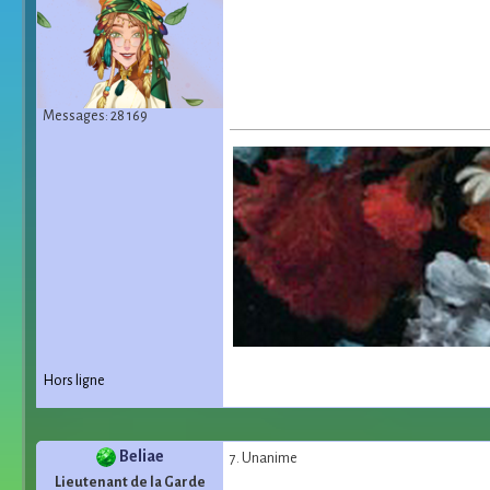
Messages: 28 169
Hors ligne
Beliae
7. Unanime
Lieutenant de la Garde