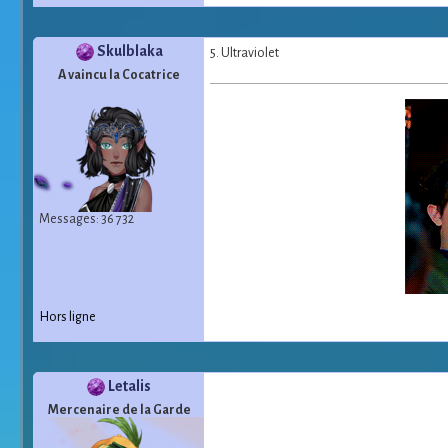
Skulblaka
5. Ultraviolet
A vaincu la Cocatrice
Messages: 36 732
Hors ligne
Letalis
Mercenaire de la Garde