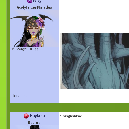
ivicy
Acolyte des Naïades
Messages: 31 544
Hors ligne
Haylana
1.Magnanime
Recrue