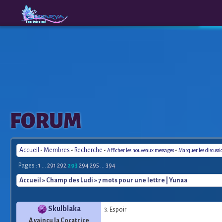
The
A New
FORUM
Origins
Era
Accueil
-
Membres
-
Recherche
-
-
Afficher les nouveaux messages
Marquer les discuss
Pages :
1
...
291
292
293
294
295
...
394
Accueil
»
Champ des Ludi
» 7 mots pour une lettre | Yunaa
Skulblaka
3. Espoir
A vaincu la Cocatrice