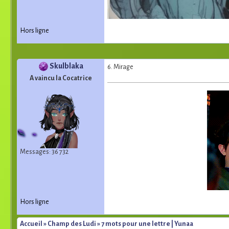
Hors ligne
Skulblaka
6. Mirage
A vaincu la Cocatrice
Messages: 36 732
Hors ligne
Accueil
»
Champ des Ludi
» 7 mots pour une lettre | Yunaa