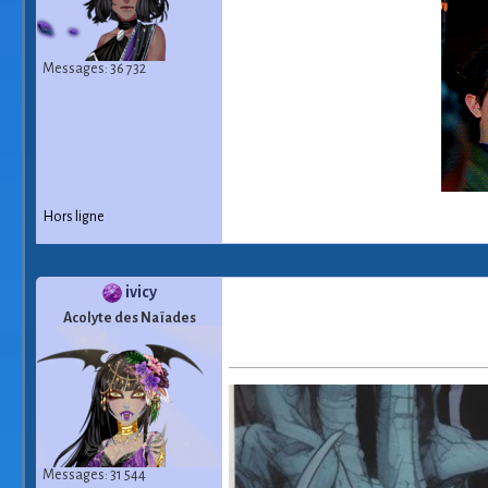
Messages: 36 732
Hors ligne
ivicy
Acolyte des Naïades
Messages: 31 544