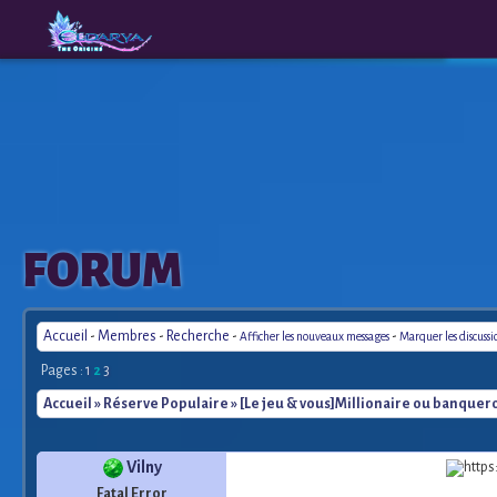
The
A New
FORUM
Origins
Era
Accueil
-
Membres
-
Recherche
-
-
Afficher les nouveaux messages
Marquer les discuss
Pages :
1
2
3
Accueil
»
Réserve Populaire
» [Le jeu & vous]Millionaire ou banque
Vilny
Fatal Error