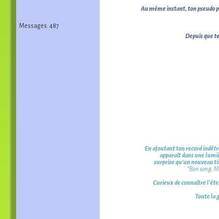
Au même instant, ton pseudo pre
Messages: 487
Depuis que t
En ajoutant ton record indétr
apparaît dans une lumiè
surprise qu’un nouveau tit
“Bon sang, Mi
Curieux de connaître l’éte
Toute la 