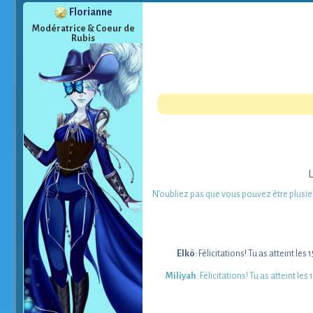
Florianne
Modératrice & Coeur de
Rubis
L
N’oubliez pas que vous pouvez être plusieu
Elkö
: Félicitations! Tu as atteint le
Miliyah
: Félicitations! Tu as atteint le