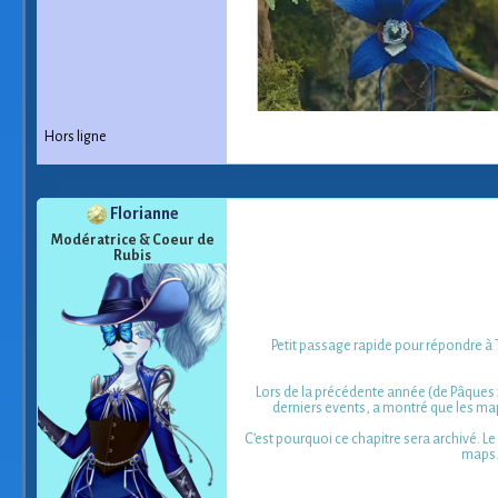
Hors ligne
Florianne
Modératrice & Coeur de
Rubis
Petit passage rapide pour répondre à
Lors de la précédente année (de Pâques 2
derniers events, a montré que les map
C’est pourquoi ce chapitre sera archivé. Le
maps.