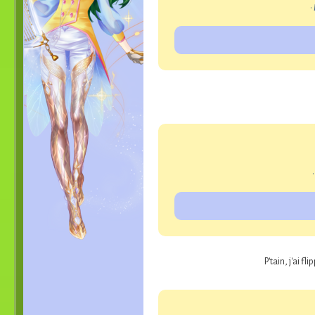
•
P'tain, j'ai f