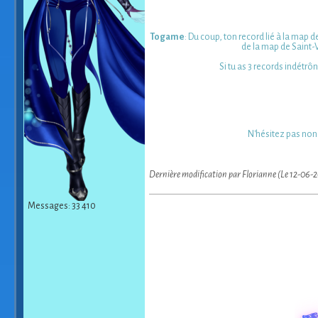
Togame
: Du coup, ton record lié à la map d
de la map de Saint-
Si tu as 3 records indétrô
N'hésitez pas non
Dernière modification par Florianne (Le 12-06-
Messages: 33 410