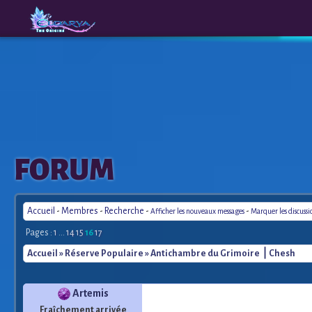
The
A New
FORUM
Origins
Era
Accueil
-
Membres
-
Recherche
-
-
Afficher les nouveaux messages
Marquer les discuss
Pages :
1
...
14
15
16
17
Accueil
»
Réserve Populaire
» Antichambre du Grimoire ⎪Chesh
Artemis
Fraîchement arrivée