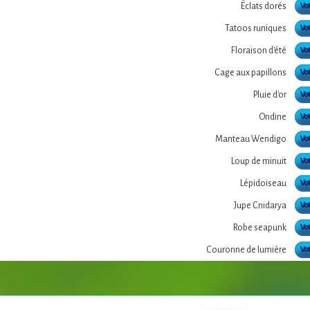
Éclats dorés
Vot
Tatoos runiques
Vot
Floraison d'été
Vot
Cage aux papillons
Vot
Pluie d'or
Vot
Ondine
Vot
Manteau Wendigo
Vot
Loup de minuit
Vot
Lépidoiseau
Vot
Jupe Cnidarya
Vot
Robe seapunk
Vot
Couronne de lumière
Vot