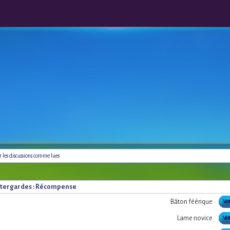
les discussions comme lues
 intergardes : Récompense
Bâton féérique
Vot
Lame novice
Vot