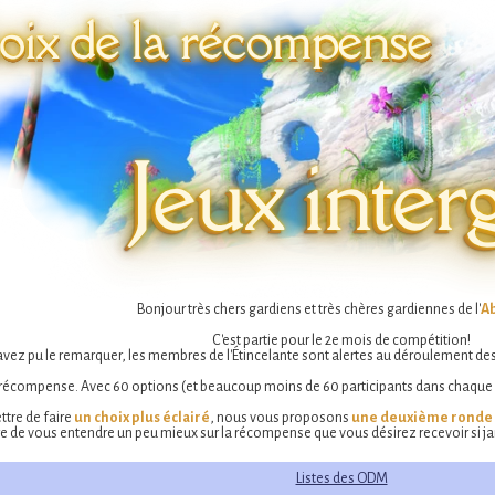
Bonjour très chers gardiens et très chères gardiennes de l'
A
C'est partie pour le 2e mois de compétition!
z pu le remarquer, les membres de l'Étincelante sont alertes au déroulement des 
 récompense. Avec 60 options (et beaucoup moins de 60 participants dans chaque ga
ttre de faire
un choix plus éclairé
, nous vous proposons
une deuxième ronde 
e de vous entendre un peu mieux sur la récompense que vous désirez recevoir si ja
Listes des ODM