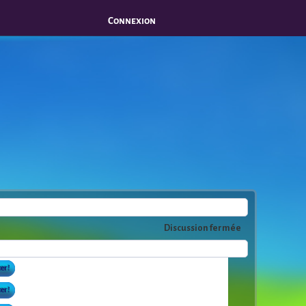
Connexion
Discussion fermée
er !
er !