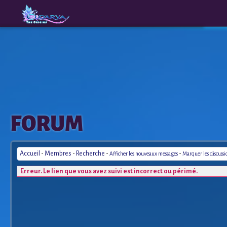
The
A New
FORUM
Origins
Era
Accueil
-
Membres
-
Recherche
-
-
Afficher les nouveaux messages
Marquer les discuss
Erreur. Le lien que vous avez suivi est incorrect ou périmé.