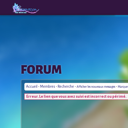
The
A New
FORUM
Origins
Era
Accueil
-
Membres
-
Recherche
-
-
Afficher les nouveaux messages
Marquer 
Erreur. Le lien que vous avez suivi est incorrect ou périmé.