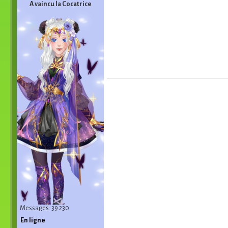
A vaincu la Cocatrice
Messages: 39 230
En ligne