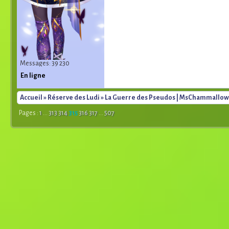
Messages: 39 230
En ligne
Accueil
»
Réserve des Ludi
» La Guerre des Pseudos | MsChammallow
Pages :
1
...
313
314
315
316
317
...
507