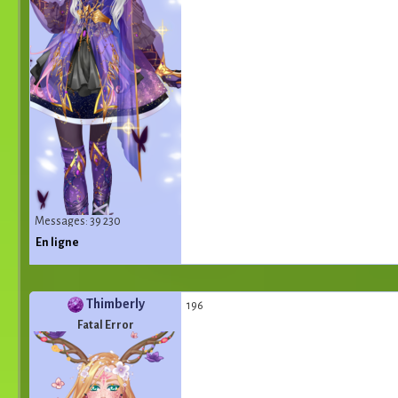
Messages: 39 230
En ligne
Thimberly
196
Fatal Error