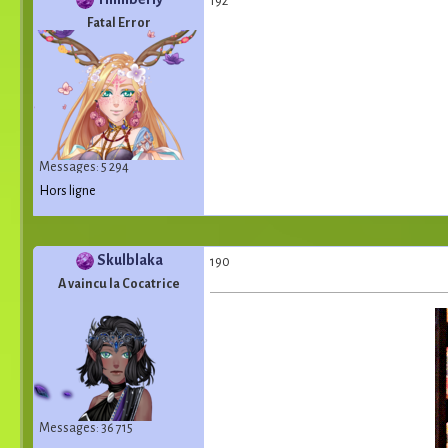
192
Fatal Error
Messages: 5 294
Hors ligne
Skulblaka
190
A vaincu la Cocatrice
Messages: 36 715