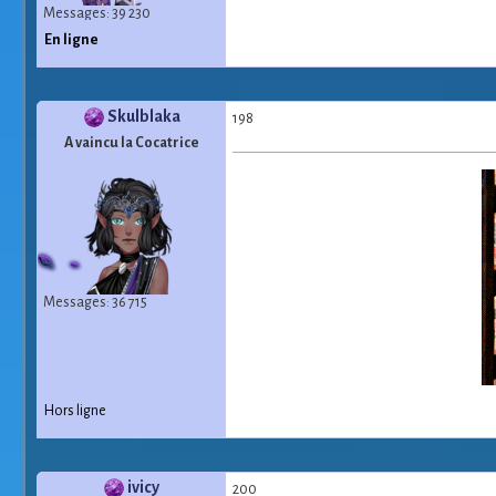
Messages: 39 230
En ligne
Skulblaka
198
A vaincu la Cocatrice
Messages: 36 715
Hors ligne
ivicy
200