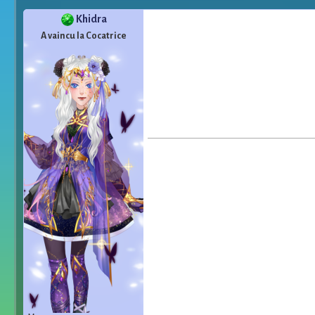
Khidra
A vaincu la Cocatrice