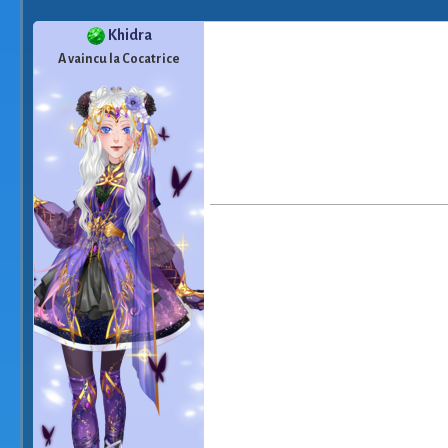
Khidra
A vaincu la Cocatrice