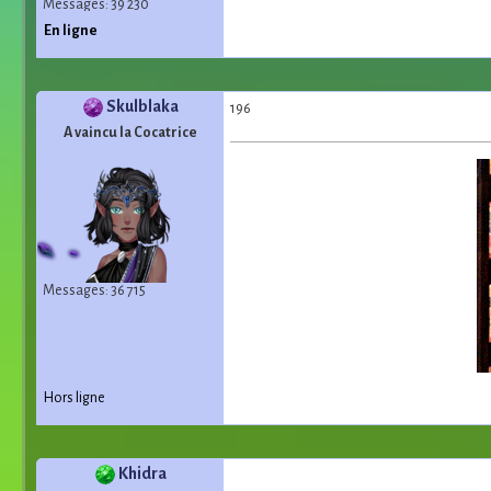
Messages: 39 230
En ligne
Skulblaka
196
A vaincu la Cocatrice
Messages: 36 715
Hors ligne
Khidra