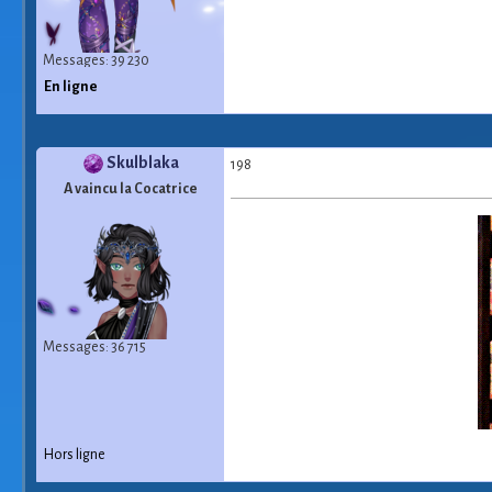
Messages: 39 230
En ligne
Skulblaka
198
A vaincu la Cocatrice
Messages: 36 715
Hors ligne