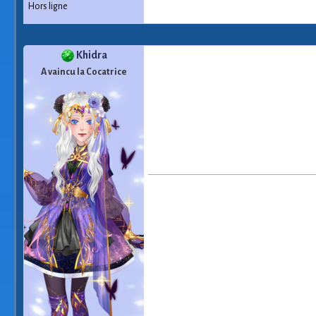
Hors ligne
Khidra
A vaincu la Cocatrice