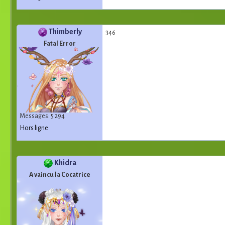
Thimberly
346
Fatal Error
Messages: 5 294
Hors ligne
Khidra
A vaincu la Cocatrice