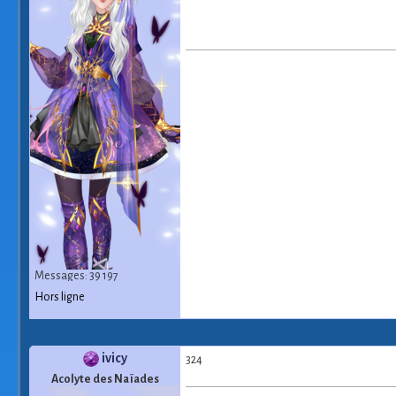
Messages: 39 197
Hors ligne
ivicy
324
Acolyte des Naïades