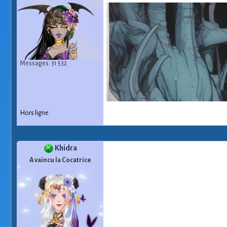
Messages: 31 532
Hors ligne
Khidra
A vaincu la Cocatrice