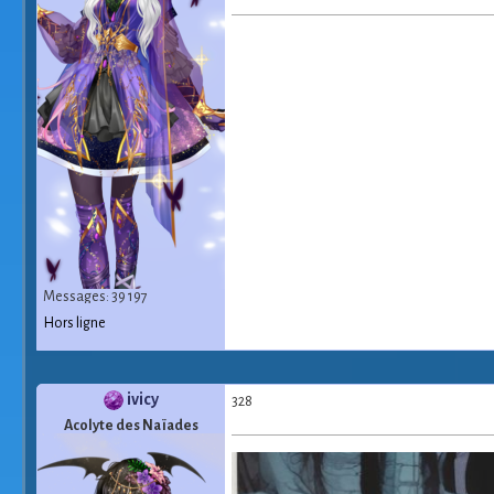
Messages: 39 197
Hors ligne
ivicy
328
Acolyte des Naïades