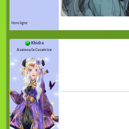
Hors ligne
Khidra
A vaincu la Cocatrice