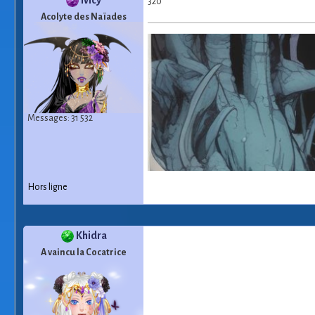
320
Acolyte des Naïades
Messages: 31 532
Hors ligne
Khidra
A vaincu la Cocatrice