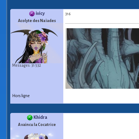
ivicy
316
Acolyte des Naïades
Messages: 31 532
Hors ligne
Khidra
A vaincu la Cocatrice