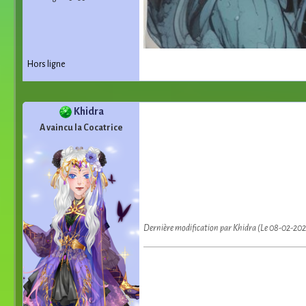
Hors ligne
Khidra
A vaincu la Cocatrice
Dernière modification par Khidra (Le 08-02-20