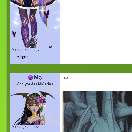
Messages: 39 197
Hors ligne
ivicy
340
Acolyte des Naïades
Messages: 31 532