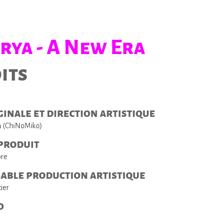
rya - A New Era
its
ginale et direction artistique
a (ChiNoMiko)
 produit
bre
able production artistique
ier
o