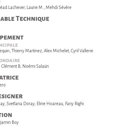
n
néad Lachever, Laurie M., Mehdi Sévère
able Technique
ppement
ncipale
quin, Thierry Martinez, Alex Michelet, Cyril Vallerie
condaire
, Clément B, Noémi Salaün
atrice
ero
esigner
y, Svetlana Doray, Eline Hoareau, Fany Righi
tion
njamin Boy