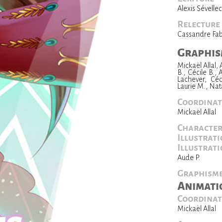
Alexis Sévelle
Relecture
Cassandre Fa
Graphis
Mickaël Allal,
B., Cécile B.
Lachever, Céc
Laurie M., Nat
Coordinat
Mickaël Allal
Character
Illustrat
Illustrat
Aude P.
Graphism
Animati
Coordinat
Mickaël Allal