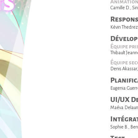
TS
Animatio
Camille D., Si
Respons
Kévin Thedrez
Dévelo
Équipe pri
Thibault Jeanne
Équipe se
Denis Akassar
Planific
Eugenia Guerr
UI/UX D
Maéva Delauna
Intégra
Sophie B., Be