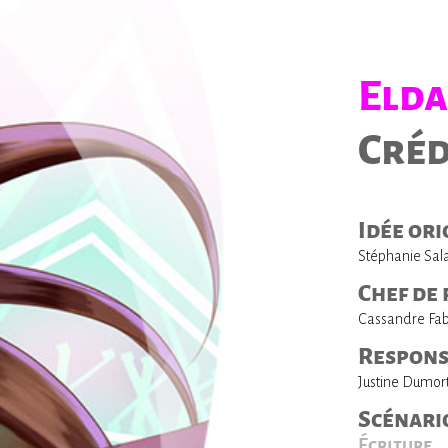
Elda
Créd
Idée ori
Stéphanie Sal
Chef de
Cassandre Fa
Respons
Justine Dumort
Scénari
Écriture