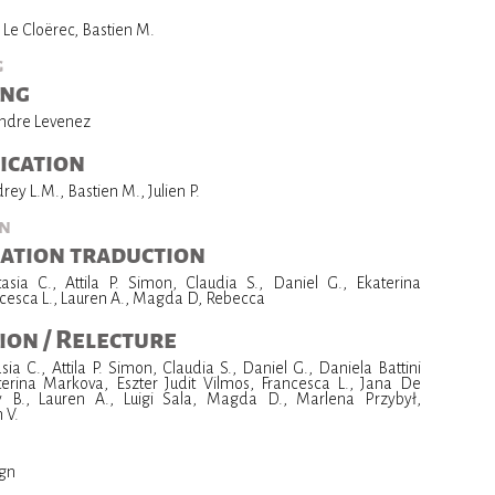
n Le Cloërec, Bastien M.
g
ing
andre Levenez
ication
ey L.M., Bastien M., Julien P.
on
ation traduction
asia C., Attila P. Simon, Claudia S., Daniel G., Ekaterina
cesca L., Lauren A., Magda D, Rebecca
ion / Relecture
sia C., Attila P. Simon, Claudia S., Daniel G., Daniela Battini
erina Markova, Eszter Judit Vilmos, Francesca L., Jana De
y B., Lauren A., Luigi Sala, Magda D., Marlena Przybył,
 V.
gn