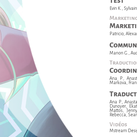
Test
Evin K., Sylvai
Marketin
Market
Patricio, Alex
Commun
Manon G., Audr
Traducti
Coordin
Ana P., Anast
Markova, Fran
Traduct
Ana P., Anasta
Dunoyer, Ekat
Mattos, Jenn
Rebecca, Sean
Vidéos
Mstream Desi