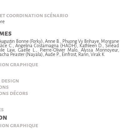
c
 et coordination scénario
bre
mes
 Augustin Bonne (Forky), Anne B., Phuong Vy Brihaye, Morgane
, Alice C., Angelina Costamagna (HADH), Kathleen D., Sinéad
ile Law, Gaëlle L., Pierre-Olivier Malo, Alyssa Monnoyeur,
acha Peaster (Nayala), Aude P., Einfrost, Rann, Virak K
ion graphique
 design
ions
ions décors
es
on
ion graphique