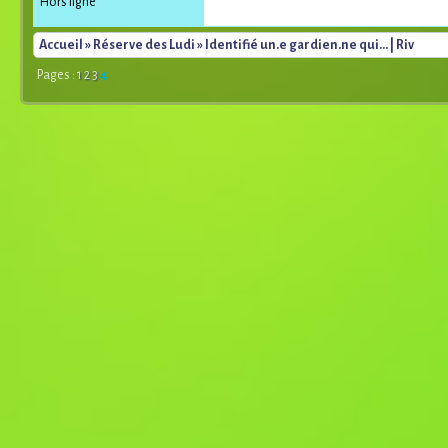
Hors ligne
Accueil
»
Réserve des Ludi
» Identifié un.e gardien.ne qui... | Riv
Pages :
1
2
3
4