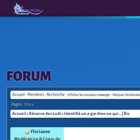
The
A New
FORUM
Origins
Era
Accueil
-
Membres
-
Recherche
-
-
Afficher les nouveaux messages
Marquer les discuss
Pages :
1
2
3
4
Accueil
»
Réserve des Ludi
» Identifié un.e gardien.ne qui... | Riv
Florianne
Modératrice & Coeur de