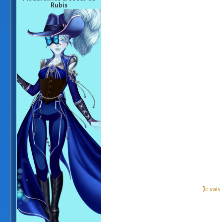
Rubis
J
e vais